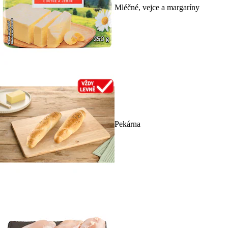
Mléčné, vejce a margaríny
Pekárna