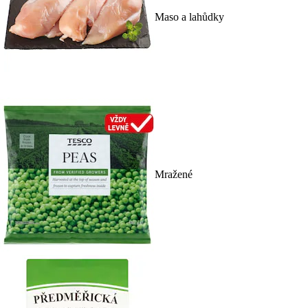
Maso a lahůdky
Mražené