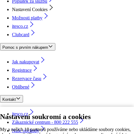
Poplatek za službu
Nastavení Cookies
Možnosti platby
itesco.cz
Clubcard
Pomoc s prvním nákupem
Jak nakupovat
Registrace
Rezervace času
Oblíbené
Kontakt
itesco.cz
Nastavení soukromí a cookies
Zákaznické centrum - 800 222 555
My a našich 18 partnerů používáme nebo ukládáme soubory cookies,
Naše obchody