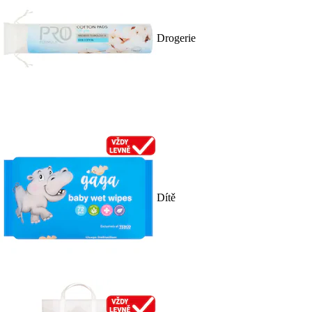
Drogerie
Dítě