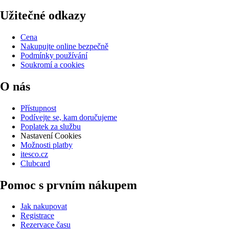
Užitečné odkazy
Cena
Nakupujte online bezpečně
Podmínky používání
Soukromí a cookies
O nás
Přístupnost
Podívejte se, kam doručujeme
Poplatek za službu
Nastavení Cookies
Možnosti platby
itesco.cz
Clubcard
Pomoc s prvním nákupem
Jak nakupovat
Registrace
Rezervace času