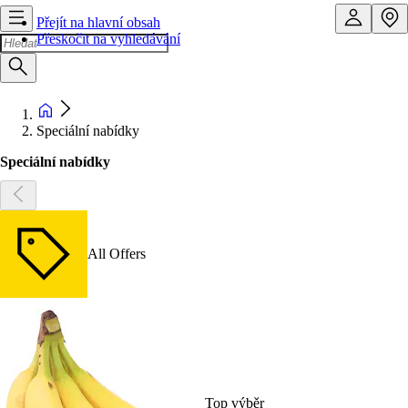
Přejít na hlavní obsah
Přeskočit na vyhledávání
Speciální nabídky
Speciální nabídky
All Offers
Top výběr