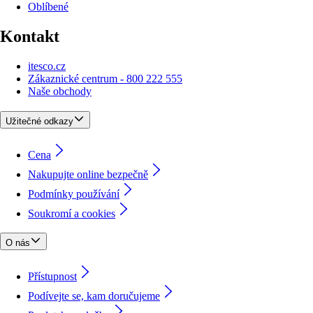
Oblíbené
Kontakt
itesco.cz
Zákaznické centrum - 800 222 555
Naše obchody
Užitečné odkazy
Cena
Nakupujte online bezpečně
Podmínky používání
Soukromí a cookies
O nás
Přístupnost
Podívejte se, kam doručujeme