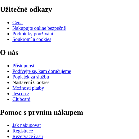
Užitečné odkazy
Cena
Nakupujte online bezpečně
Podmínky používání
Soukromí a cookies
O nás
Přístupnost
Podívejte se, kam doručujeme
Poplatek za službu
Nastavení Cookies
Možnosti platby
itesco.cz
Clubcard
Pomoc s prvním nákupem
Jak nakupovat
Registrace
Rezervace času