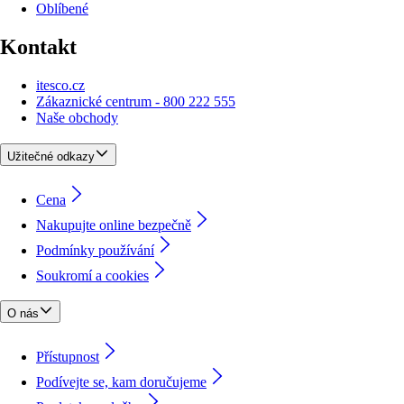
Oblíbené
Kontakt
itesco.cz
Zákaznické centrum - 800 222 555
Naše obchody
Užitečné odkazy
Cena
Nakupujte online bezpečně
Podmínky používání
Soukromí a cookies
O nás
Přístupnost
Podívejte se, kam doručujeme