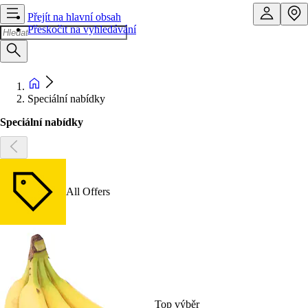
Přejít na hlavní obsah
Přeskočit na vyhledávání
Speciální nabídky
Speciální nabídky
All Offers
Top výběr