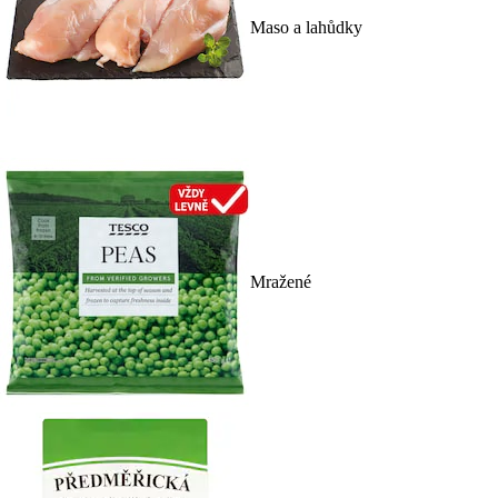
Maso a lahůdky
Mražené