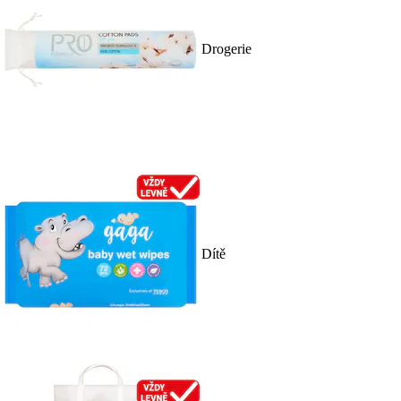
Drogerie
Dítě