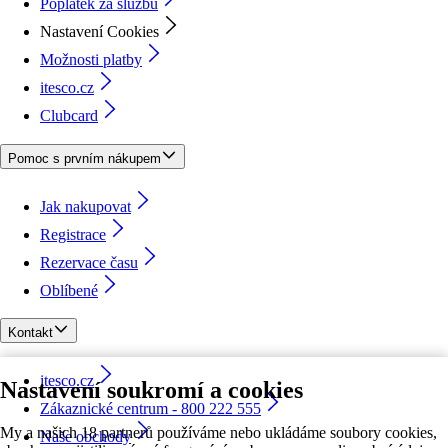
Poplatek za službu
Nastavení Cookies
Možnosti platby
itesco.cz
Clubcard
Pomoc s prvním nákupem
Jak nakupovat
Registrace
Rezervace času
Oblíbené
Kontakt
itesco.cz
Nastavení soukromí a cookies
Zákaznické centrum - 800 222 555
My a našich 18 partnerů používáme nebo ukládáme soubory cookies,
Naše obchody