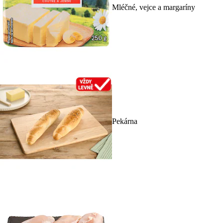
Mléčné, vejce a margaríny
Pekárna