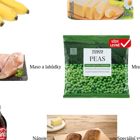
Maso a lahůdky
Mra
Nápoje
Speciální v