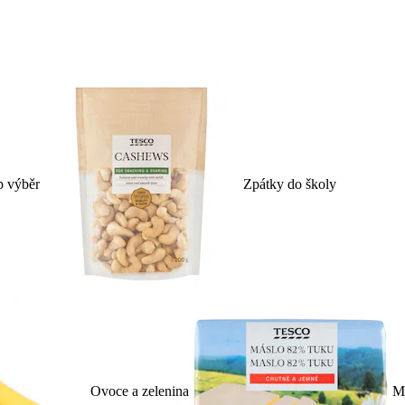
p výběr
Zpátky do školy
Ovoce a zelenina
Ml