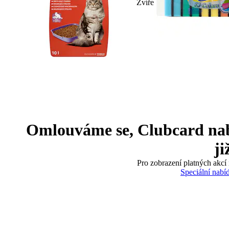
Zvíře
Omlouváme se, Clubcard nabíd
ji
Pro zobrazení platných akcí 
Speciální nabí