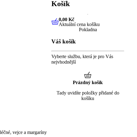
Košík
0,00 Kč
Aktuální cena košíku
0,00 Kč
Aktuální cena košíku
Pokladna
Váš košík
Vyberte službu, která je pro Vás
nejvhodnější
Prázdný košík
Tady uvidíte položky přidané do
košíku
éčné, vejce a margaríny