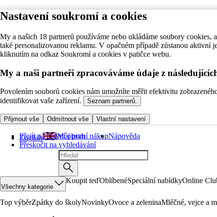
Nastavení soukromí a cookies
My a našich 18 partnerů používáme nebo ukládáme soubory cookies, ab
také personalizovanou reklamu. V opačném případě zůstanou aktivní j
kliknutím na odkaz Soukromí a cookies v patičce webu.
My a naši partneři zpracováváme údaje z následující
Povolením souborů cookies nám umožníte měřit efektivitu zobrazeného o
identifikovat vaše zařízení.
Seznam partnerů.
Přijmout vše
Odmítnout vše
Vlastní nastavení
Přejít na hlavní obsah
Můj první nákup
Nápověda
English
Přeskočit na vyhledávání
Koupit teď
Oblíbené
Speciální nabídky
Online Clu
Všechny kategorie
Top výběr
Zpátky do školy
Novinky
Ovoce a zelenina
Mléčné, vejce a m