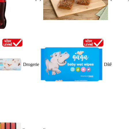
Drogerie
Dítě