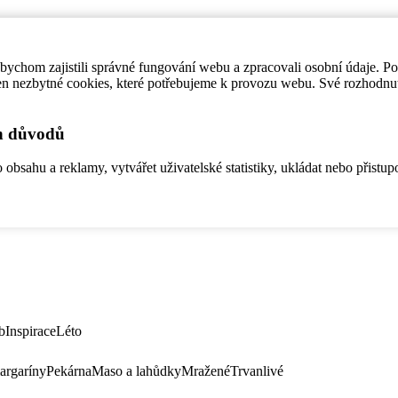
ychom zajistili správné fungování webu a zpracovali osobní údaje. P
en nezbytné cookies, které potřebujeme k provozu webu. Své rozhodnu
ch důvodů
bsahu a reklamy, vytvářet uživatelské statistiky, ukládat nebo přistup
b
Inspirace
Léto
argaríny
Pekárna
Maso a lahůdky
Mražené
Trvanlivé