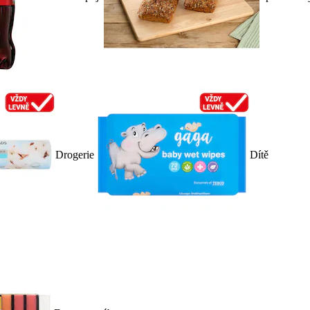
Drogerie
Dítě