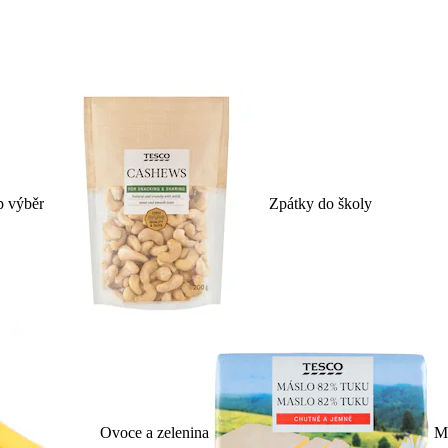
p výběr
Zpátky do školy
Ovoce a zelenina
Ml