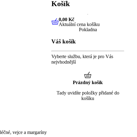
Košík
0,00 Kč
Aktuální cena košíku
0,00 Kč
Aktuální cena košíku
Pokladna
Váš košík
Vyberte službu, která je pro Vás
nejvhodnější
Prázdný košík
Tady uvidíte položky přidané do
košíku
éčné, vejce a margaríny