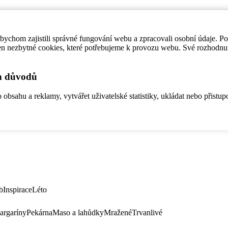
ychom zajistili správné fungování webu a zpracovali osobní údaje. P
en nezbytné cookies, které potřebujeme k provozu webu. Své rozhodnu
ch důvodů
bsahu a reklamy, vytvářet uživatelské statistiky, ukládat nebo přistup
b
Inspirace
Léto
argaríny
Pekárna
Maso a lahůdky
Mražené
Trvanlivé