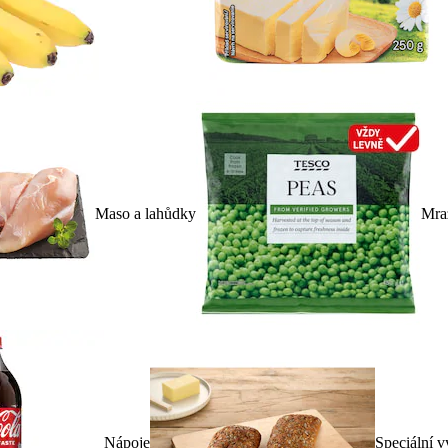
Maso a lahůdky
Mra
Nápoje
Speciální v