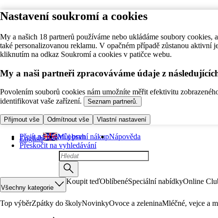
Nastavení soukromí a cookies
My a našich 18 partnerů používáme nebo ukládáme soubory cookies, ab
také personalizovanou reklamu. V opačném případě zůstanou aktivní j
kliknutím na odkaz Soukromí a cookies v patičce webu.
My a naši partneři zpracováváme údaje z následující
Povolením souborů cookies nám umožníte měřit efektivitu zobrazeného o
identifikovat vaše zařízení.
Seznam partnerů.
Přijmout vše
Odmítnout vše
Vlastní nastavení
Přejít na hlavní obsah
Můj první nákup
Nápověda
English
Přeskočit na vyhledávání
Koupit teď
Oblíbené
Speciální nabídky
Online Clu
Všechny kategorie
Top výběr
Zpátky do školy
Novinky
Ovoce a zelenina
Mléčné, vejce a m