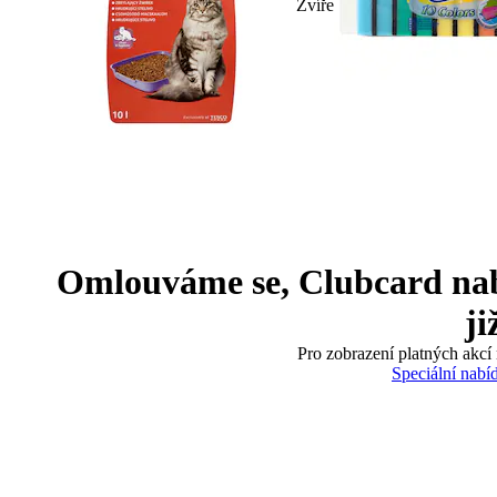
Zvíře
Omlouváme se, Clubcard nabíd
ji
Pro zobrazení platných akcí 
Speciální nabí