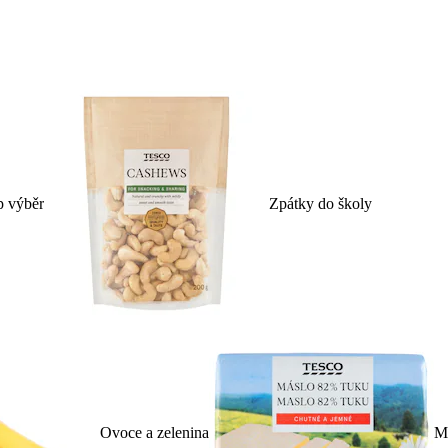
p výběr
Zpátky do školy
Ovoce a zelenina
Ml