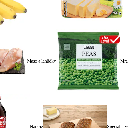
Maso a lahůdky
Mra
Nápoje
Speciální v