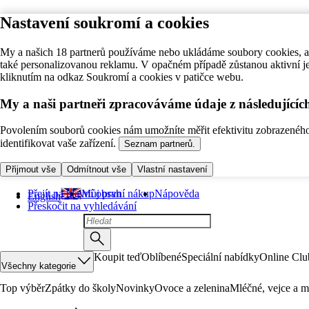
Nastavení soukromí a cookies
My a našich 18 partnerů používáme nebo ukládáme soubory cookies, ab
také personalizovanou reklamu. V opačném případě zůstanou aktivní j
kliknutím na odkaz Soukromí a cookies v patičce webu.
My a naši partneři zpracováváme údaje z následující
Povolením souborů cookies nám umožníte měřit efektivitu zobrazeného o
identifikovat vaše zařízení.
Seznam partnerů.
Přijmout vše
Odmítnout vše
Vlastní nastavení
Přejít na hlavní obsah
Můj první nákup
Nápověda
English
Přeskočit na vyhledávání
Koupit teď
Oblíbené
Speciální nabídky
Online Clu
Všechny kategorie
Top výběr
Zpátky do školy
Novinky
Ovoce a zelenina
Mléčné, vejce a m