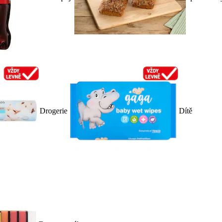
Drogerie
Dítě