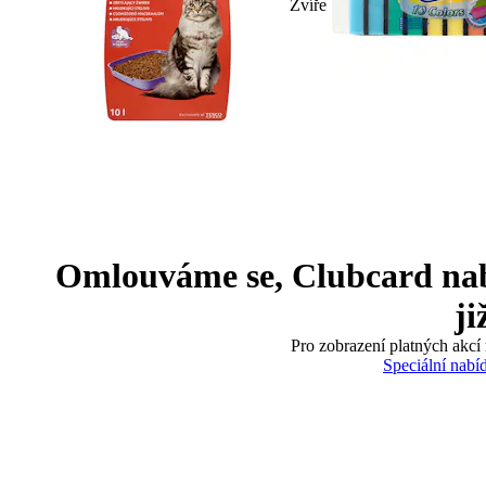
Zvíře
Omlouváme se, Clubcard nabíd
ji
Pro zobrazení platných akcí 
Speciální nabí