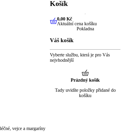
Košík
0,00 Kč
Aktuální cena košíku
0,00 Kč
Aktuální cena košíku
Pokladna
Váš košík
Vyberte službu, která je pro Vás
nejvhodnější
Prázdný košík
Tady uvidíte položky přidané do
košíku
éčné, vejce a margaríny