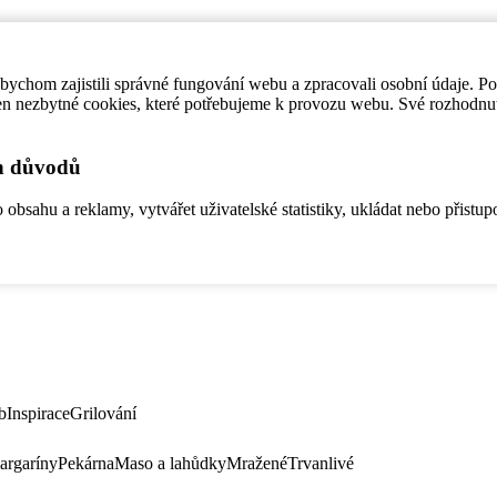
ychom zajistili správné fungování webu a zpracovali osobní údaje. P
en nezbytné cookies, které potřebujeme k provozu webu. Své rozhodnu
ch důvodů
bsahu a reklamy, vytvářet uživatelské statistiky, ukládat nebo přistup
b
Inspirace
Grilování
argaríny
Pekárna
Maso a lahůdky
Mražené
Trvanlivé