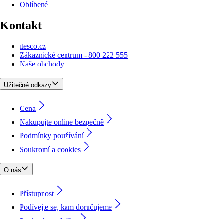
Oblíbené
Kontakt
itesco.cz
Zákaznické centrum - 800 222 555
Naše obchody
Užitečné odkazy
Cena
Nakupujte online bezpečně
Podmínky používání
Soukromí a cookies
O nás
Přístupnost
Podívejte se, kam doručujeme