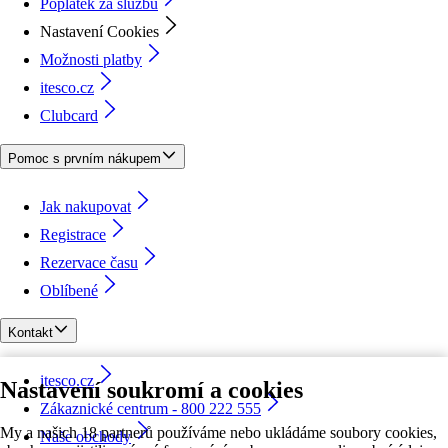
Poplatek za službu
Nastavení Cookies
Možnosti platby
itesco.cz
Clubcard
Pomoc s prvním nákupem
Jak nakupovat
Registrace
Rezervace času
Oblíbené
Kontakt
itesco.cz
Nastavení soukromí a cookies
Zákaznické centrum - 800 222 555
My a našich 18 partnerů používáme nebo ukládáme soubory cookies,
Naše obchody