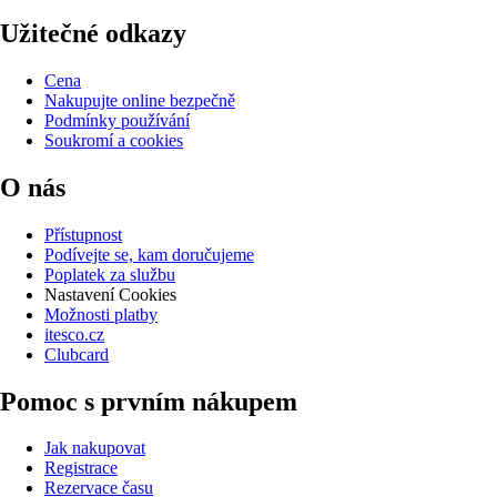
Užitečné odkazy
Cena
Nakupujte online bezpečně
Podmínky používání
Soukromí a cookies
O nás
Přístupnost
Podívejte se, kam doručujeme
Poplatek za službu
Nastavení Cookies
Možnosti platby
itesco.cz
Clubcard
Pomoc s prvním nákupem
Jak nakupovat
Registrace
Rezervace času