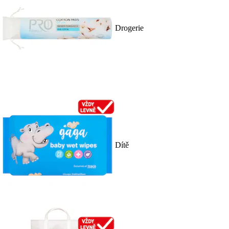
Drogerie
Dítě