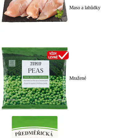
Maso a lahůdky
Mražené