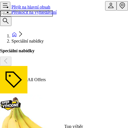
Přejít na hlavní obsah
Přeskočit na vyhledávání
Speciální nabídky
Speciální nabídky
All Offers
Top výběr