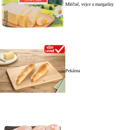
Mléčné, vejce a margaríny
Pekárna