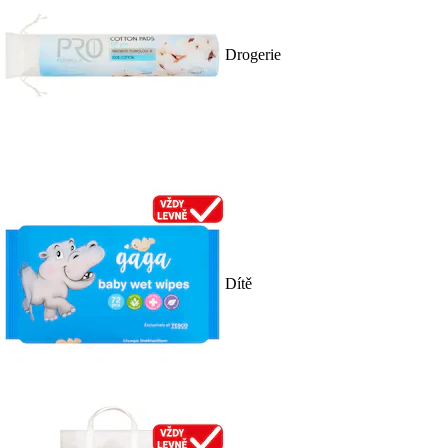
Drogerie
Dítě