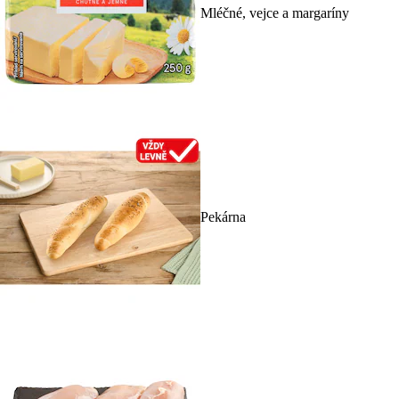
Mléčné, vejce a margaríny
Pekárna