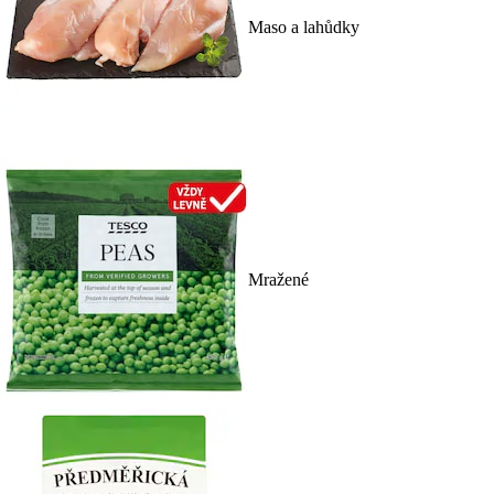
Maso a lahůdky
Mražené