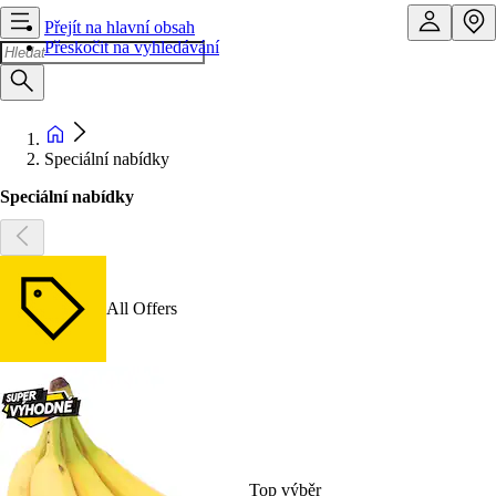
Přejít na hlavní obsah
Přeskočit na vyhledávání
Speciální nabídky
Speciální nabídky
All Offers
Top výběr