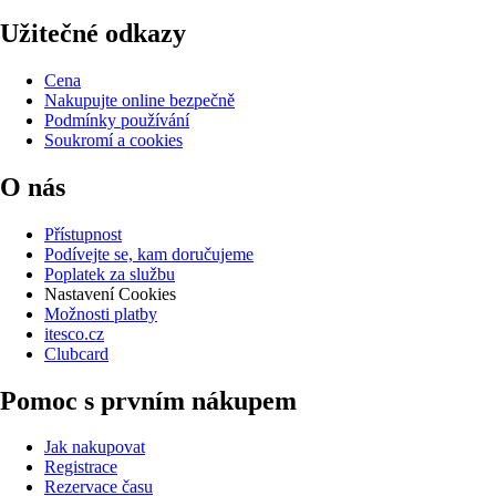
Užitečné odkazy
Cena
Nakupujte online bezpečně
Podmínky používání
Soukromí a cookies
O nás
Přístupnost
Podívejte se, kam doručujeme
Poplatek za službu
Nastavení Cookies
Možnosti platby
itesco.cz
Clubcard
Pomoc s prvním nákupem
Jak nakupovat
Registrace
Rezervace času