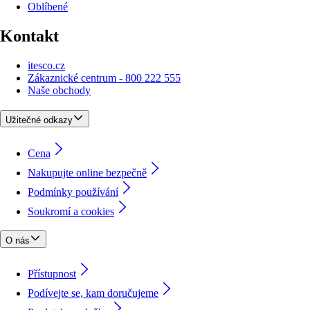
Oblíbené
Kontakt
itesco.cz
Zákaznické centrum - 800 222 555
Naše obchody
Užitečné odkazy
Cena
Nakupujte online bezpečně
Podmínky používání
Soukromí a cookies
O nás
Přístupnost
Podívejte se, kam doručujeme