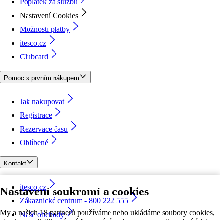
Poplatek za službu
Nastavení Cookies
Možnosti platby
itesco.cz
Clubcard
Pomoc s prvním nákupem
Jak nakupovat
Registrace
Rezervace času
Oblíbené
Kontakt
itesco.cz
Nastavení soukromí a cookies
Zákaznické centrum - 800 222 555
My a našich 18 partnerů používáme nebo ukládáme soubory cookies,
Naše obchody