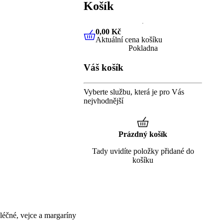
Košík
0,00 Kč
Aktuální cena košíku
0,00 Kč
Aktuální cena košíku
Pokladna
Váš košík
Vyberte službu, která je pro Vás
nejvhodnější
Prázdný košík
Tady uvidíte položky přidané do
košíku
éčné, vejce a margaríny