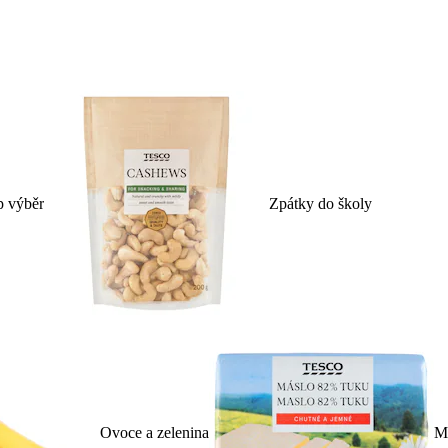
p výběr
Zpátky do školy
Ovoce a zelenina
Ml