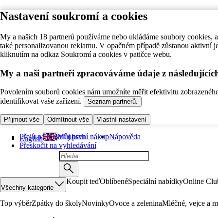
Nastavení soukromí a cookies
My a našich 18 partnerů používáme nebo ukládáme soubory cookies, ab
také personalizovanou reklamu. V opačném případě zůstanou aktivní j
kliknutím na odkaz Soukromí a cookies v patičce webu.
My a naši partneři zpracováváme údaje z následující
Povolením souborů cookies nám umožníte měřit efektivitu zobrazeného o
identifikovat vaše zařízení.
Seznam partnerů.
Přijmout vše
Odmítnout vše
Vlastní nastavení
Přejít na hlavní obsah
Můj první nákup
Nápověda
English
Přeskočit na vyhledávání
Koupit teď
Oblíbené
Speciální nabídky
Online Clu
Všechny kategorie
Top výběr
Zpátky do školy
Novinky
Ovoce a zelenina
Mléčné, vejce a m