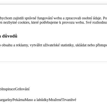
ychom zajistili správné fungování webu a zpracovali osobní údaje. P
en nezbytné cookies, které potřebujeme k provozu webu. Své rozhodnu
ch důvodů
bsahu a reklamy, vytvářet uživatelské statistiky, ukládat nebo přistup
b
Inspirace
Grilování
argaríny
Pekárna
Maso a lahůdky
Mražené
Trvanlivé