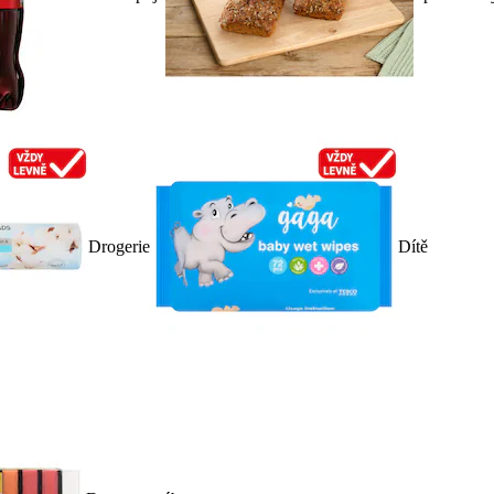
Drogerie
Dítě