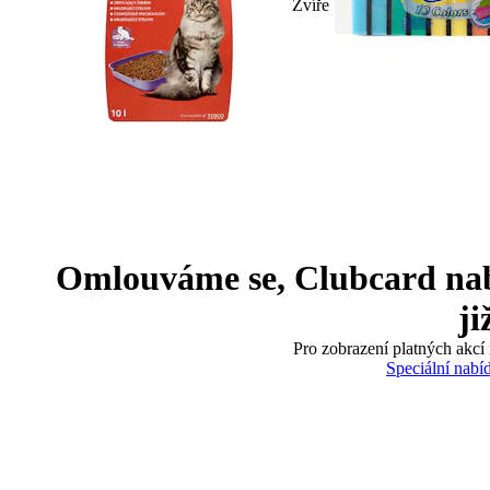
Zvíře
Omlouváme se, Clubcard nabíd
ji
Pro zobrazení platných akcí 
Speciální nabí