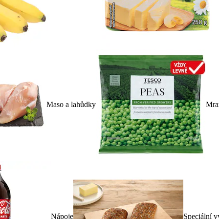
Maso a lahůdky
Mra
Nápoje
Speciální v