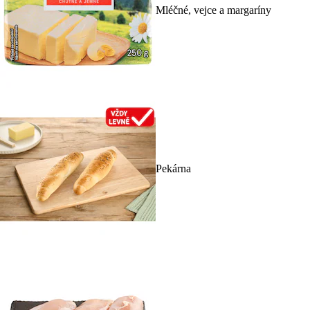
Mléčné, vejce a margaríny
Pekárna