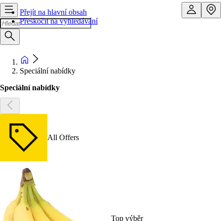
Přejít na hlavní obsah
Přeskočit na vyhledávání
Speciální nabídky
Speciální nabídky
All Offers
Top výběr