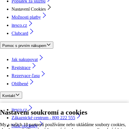
Poplatek za službu
Nastavení Cookies
Možnosti platby
itesco.cz
Clubcard
Pomoc s prvním nákupem
Jak nakupovat
Registrace
Rezervace času
Oblíbené
Kontakt
itesco.cz
Nastavení soukromí a cookies
Zákaznické centrum - 800 222 555
My a našich 18 partnerů používáme nebo ukládáme soubory cookies,
Naše obchody