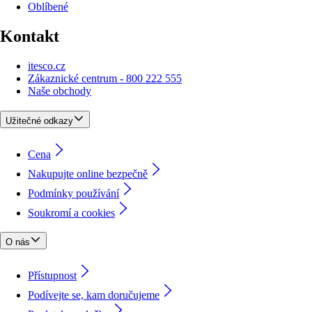
Oblíbené
Kontakt
itesco.cz
Zákaznické centrum - 800 222 555
Naše obchody
Užitečné odkazy
Cena
Nakupujte online bezpečně
Podmínky používání
Soukromí a cookies
O nás
Přístupnost
Podívejte se, kam doručujeme