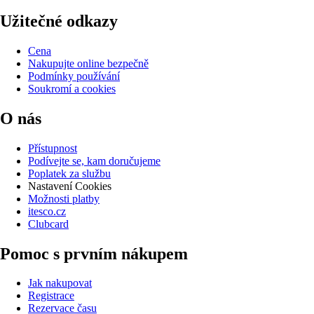
Užitečné odkazy
Cena
Nakupujte online bezpečně
Podmínky používání
Soukromí a cookies
O nás
Přístupnost
Podívejte se, kam doručujeme
Poplatek za službu
Nastavení Cookies
Možnosti platby
itesco.cz
Clubcard
Pomoc s prvním nákupem
Jak nakupovat
Registrace
Rezervace času