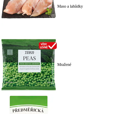
Maso a lahůdky
Mražené