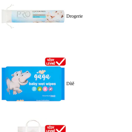
Drogerie
Dítě