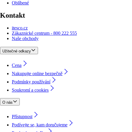
Oblíbené
Kontakt
itesco.cz
Zákaznické centrum - 800 222 555
Naše obchody
Užitečné odkazy
Cena
Nakupujte online bezpečně
Podmínky používání
Soukromí a cookies
O nás
Přístupnost
Podívejte se, kam doručujeme