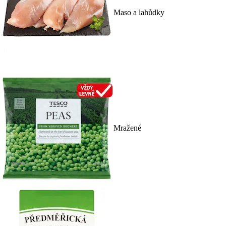
Maso a lahůdky
Mražené