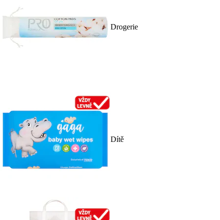
Drogerie
Dítě