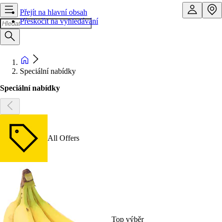
Přejít na hlavní obsah
Přeskočit na vyhledávání
Speciální nabídky
Speciální nabídky
All Offers
Top výběr