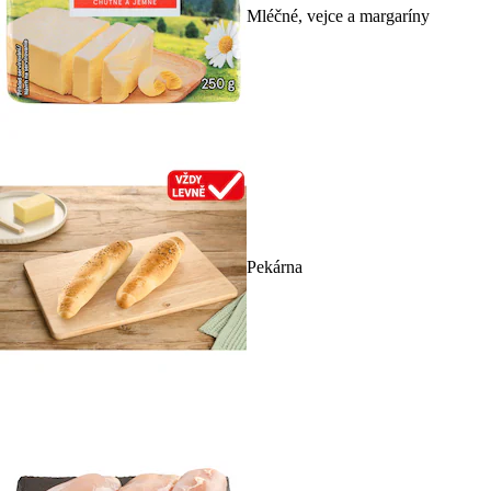
Mléčné, vejce a margaríny
Pekárna