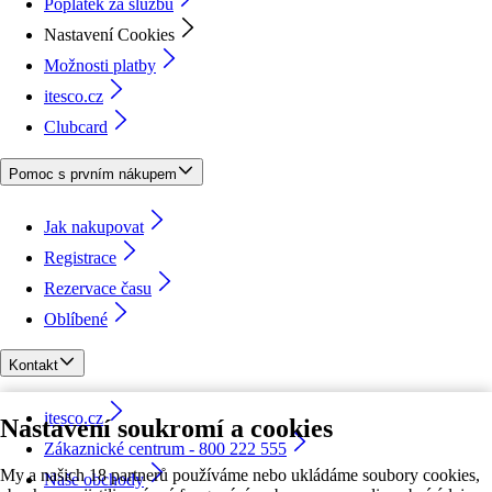
Poplatek za službu
Nastavení Cookies
Možnosti platby
itesco.cz
Clubcard
Pomoc s prvním nákupem
Jak nakupovat
Registrace
Rezervace času
Oblíbené
Kontakt
itesco.cz
Nastavení soukromí a cookies
Zákaznické centrum - 800 222 555
My a našich 18 partnerů používáme nebo ukládáme soubory cookies,
Naše obchody