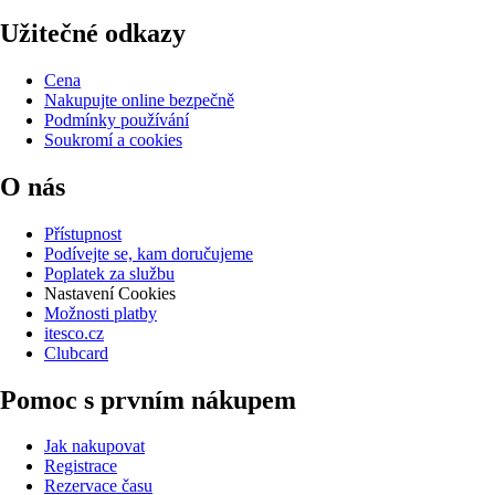
Užitečné odkazy
Cena
Nakupujte online bezpečně
Podmínky používání
Soukromí a cookies
O nás
Přístupnost
Podívejte se, kam doručujeme
Poplatek za službu
Nastavení Cookies
Možnosti platby
itesco.cz
Clubcard
Pomoc s prvním nákupem
Jak nakupovat
Registrace
Rezervace času