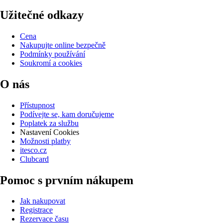
Užitečné odkazy
Cena
Nakupujte online bezpečně
Podmínky používání
Soukromí a cookies
O nás
Přístupnost
Podívejte se, kam doručujeme
Poplatek za službu
Nastavení Cookies
Možnosti platby
itesco.cz
Clubcard
Pomoc s prvním nákupem
Jak nakupovat
Registrace
Rezervace času