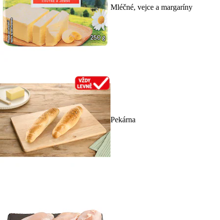
Mléčné, vejce a margaríny
Pekárna