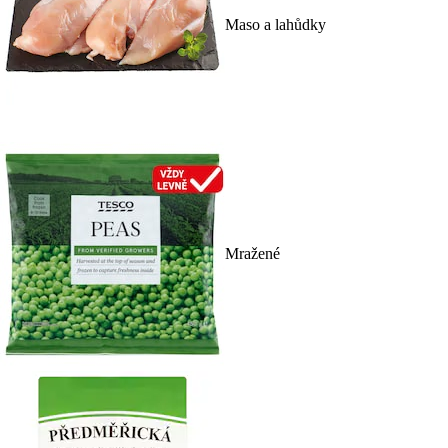
Maso a lahůdky
Mražené