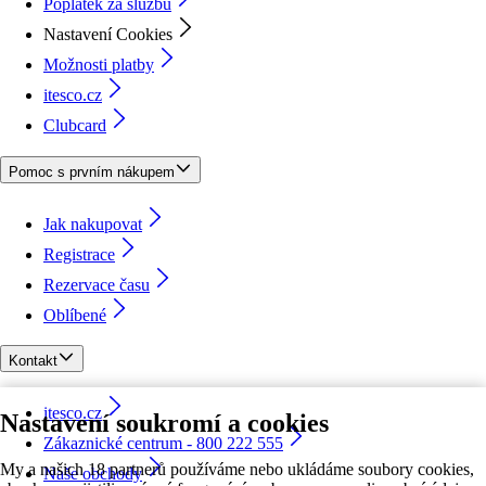
Poplatek za službu
Nastavení Cookies
Možnosti platby
itesco.cz
Clubcard
Pomoc s prvním nákupem
Jak nakupovat
Registrace
Rezervace času
Oblíbené
Kontakt
itesco.cz
Nastavení soukromí a cookies
Zákaznické centrum - 800 222 555
My a našich 18 partnerů používáme nebo ukládáme soubory cookies,
Naše obchody