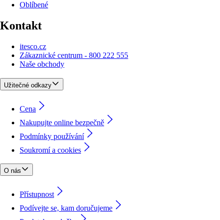
Oblíbené
Kontakt
itesco.cz
Zákaznické centrum - 800 222 555
Naše obchody
Užitečné odkazy
Cena
Nakupujte online bezpečně
Podmínky používání
Soukromí a cookies
O nás
Přístupnost
Podívejte se, kam doručujeme