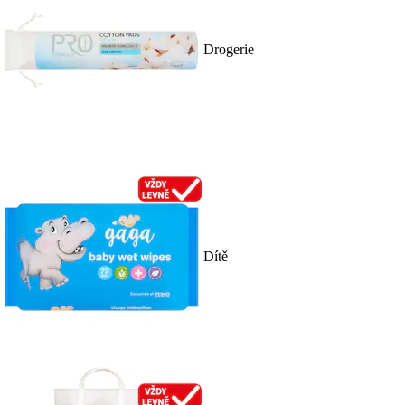
Drogerie
Dítě