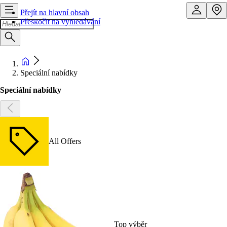
Přejít na hlavní obsah
Přeskočit na vyhledávání
Speciální nabídky
Speciální nabídky
All Offers
Top výběr