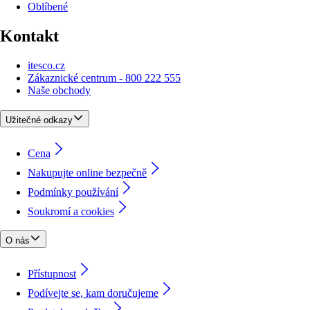
Oblíbené
Kontakt
itesco.cz
Zákaznické centrum - 800 222 555
Naše obchody
Užitečné odkazy
Cena
Nakupujte online bezpečně
Podmínky používání
Soukromí a cookies
O nás
Přístupnost
Podívejte se, kam doručujeme