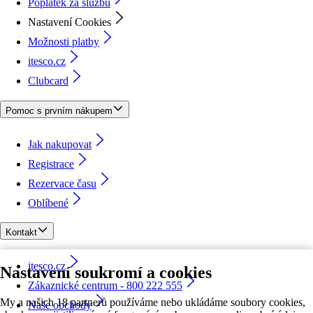
Poplatek za službu
Nastavení Cookies
Možnosti platby
itesco.cz
Clubcard
Pomoc s prvním nákupem
Jak nakupovat
Registrace
Rezervace času
Oblíbené
Kontakt
itesco.cz
Nastavení soukromí a cookies
Zákaznické centrum - 800 222 555
My a našich 18 partnerů používáme nebo ukládáme soubory cookies,
Naše obchody