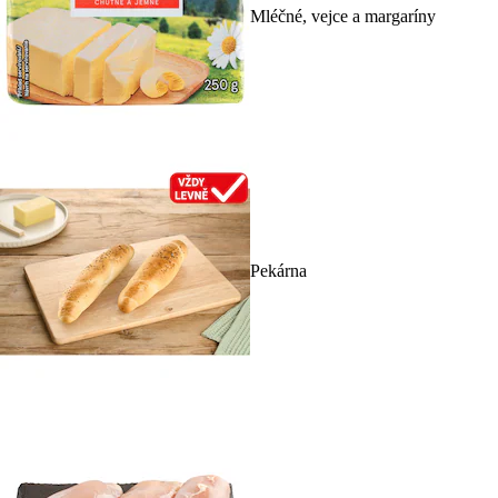
Mléčné, vejce a margaríny
Pekárna