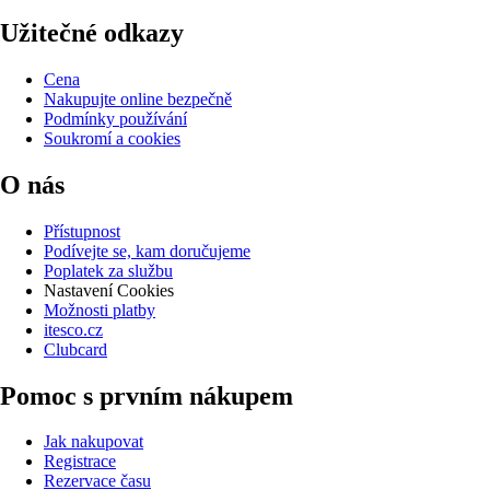
Užitečné odkazy
Cena
Nakupujte online bezpečně
Podmínky používání
Soukromí a cookies
O nás
Přístupnost
Podívejte se, kam doručujeme
Poplatek za službu
Nastavení Cookies
Možnosti platby
itesco.cz
Clubcard
Pomoc s prvním nákupem
Jak nakupovat
Registrace
Rezervace času