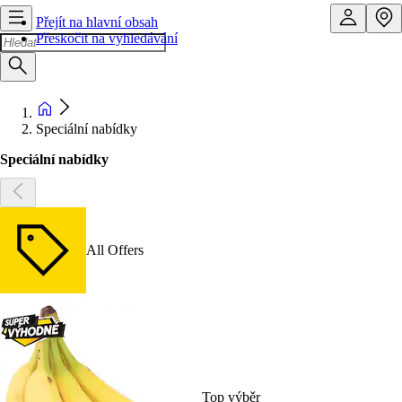
Přejít na hlavní obsah
Přeskočit na vyhledávání
Speciální nabídky
Speciální nabídky
All Offers
Top výběr