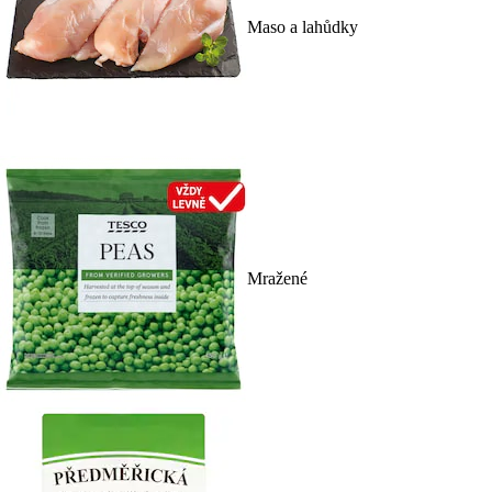
Maso a lahůdky
Mražené