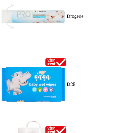
Drogerie
Dítě