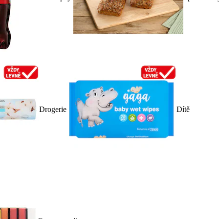
Drogerie
Dítě