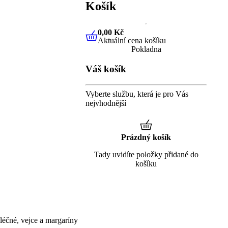
Košík
0,00 Kč
Aktuální cena košíku
0,00 Kč
Aktuální cena košíku
Pokladna
Váš košík
Vyberte službu, která je pro Vás
nejvhodnější
Prázdný košík
Tady uvidíte položky přidané do
košíku
éčné, vejce a margaríny