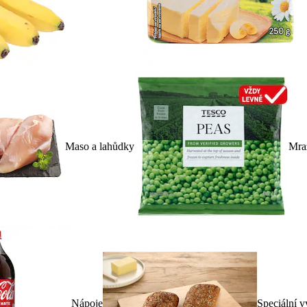
Maso a lahůdky
Mra
Nápoje
Speciální v