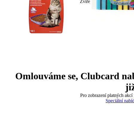
Zvíře
Omlouváme se, Clubcard nabíd
ji
Pro zobrazení platných akcí 
Speciální nabí