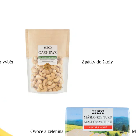
p výběr
Zpátky do školy
Ovoce a zelenina
Ml