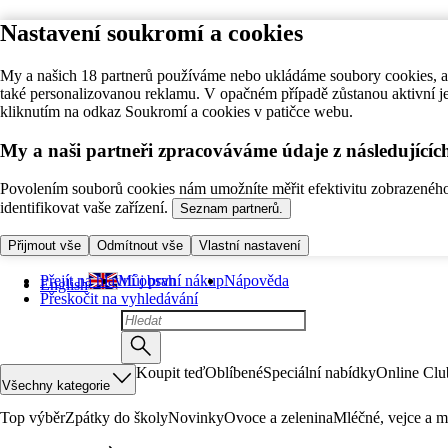
Nastavení soukromí a cookies
My a našich 18 partnerů používáme nebo ukládáme soubory cookies, ab
také personalizovanou reklamu. V opačném případě zůstanou aktivní j
kliknutím na odkaz Soukromí a cookies v patičce webu.
My a naši partneři zpracováváme údaje z následující
Povolením souborů cookies nám umožníte měřit efektivitu zobrazeného o
identifikovat vaše zařízení.
Seznam partnerů.
Přijmout vše
Odmítnout vše
Vlastní nastavení
Přejít na hlavní obsah
Můj první nákup
Nápověda
English
Přeskočit na vyhledávání
Koupit teď
Oblíbené
Speciální nabídky
Online Clu
Všechny kategorie
Top výběr
Zpátky do školy
Novinky
Ovoce a zelenina
Mléčné, vejce a m