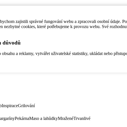
ychom zajistili správné fungování webu a zpracovali osobní údaje. P
en nezbytné cookies, které potřebujeme k provozu webu. Své rozhodnu
ch důvodů
bsahu a reklamy, vytvářet uživatelské statistiky, ukládat nebo přistup
b
Inspirace
Grilování
argaríny
Pekárna
Maso a lahůdky
Mražené
Trvanlivé