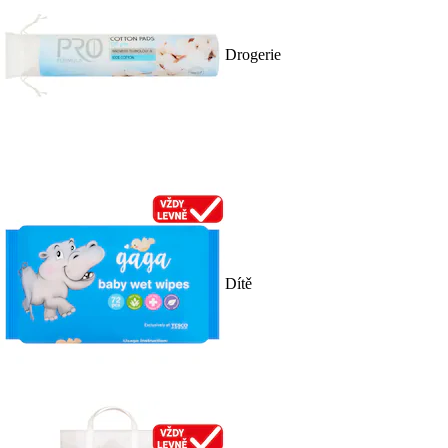
Drogerie
Dítě