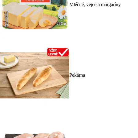
Mléčné, vejce a margaríny
Pekárna