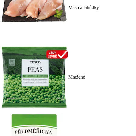
Maso a lahůdky
Mražené