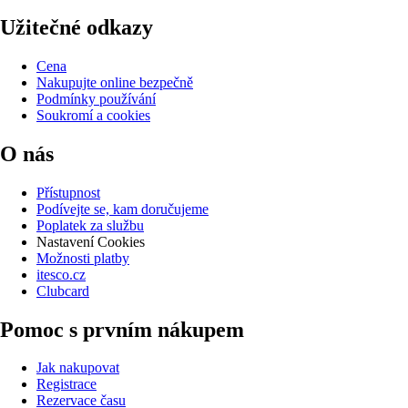
Užitečné odkazy
Cena
Nakupujte online bezpečně
Podmínky používání
Soukromí a cookies
O nás
Přístupnost
Podívejte se, kam doručujeme
Poplatek za službu
Nastavení Cookies
Možnosti platby
itesco.cz
Clubcard
Pomoc s prvním nákupem
Jak nakupovat
Registrace
Rezervace času