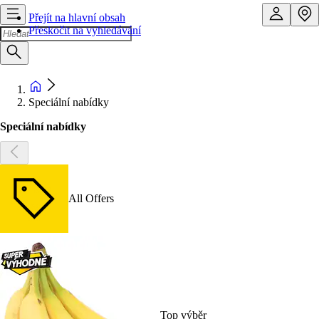
Přejít na hlavní obsah
Přeskočit na vyhledávání
Speciální nabídky
Speciální nabídky
All Offers
Top výběr