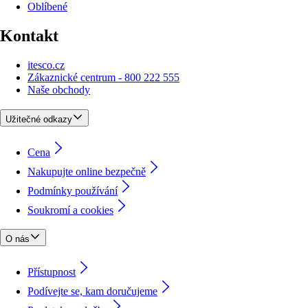
Oblíbené
Kontakt
itesco.cz
Zákaznické centrum - 800 222 555
Naše obchody
Užitečné odkazy
Cena
Nakupujte online bezpečně
Podmínky používání
Soukromí a cookies
O nás
Přístupnost
Podívejte se, kam doručujeme