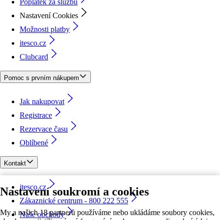
Poplatek za službu
Nastavení Cookies
Možnosti platby
itesco.cz
Clubcard
Pomoc s prvním nákupem
Jak nakupovat
Registrace
Rezervace času
Oblíbené
Kontakt
itesco.cz
Nastavení soukromí a cookies
Zákaznické centrum - 800 222 555
My a našich 18 partnerů používáme nebo ukládáme soubory cookies,
Naše obchody