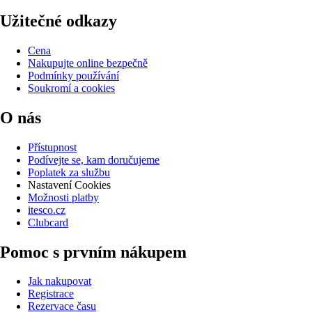
Užitečné odkazy
Cena
Nakupujte online bezpečně
Podmínky používání
Soukromí a cookies
O nás
Přístupnost
Podívejte se, kam doručujeme
Poplatek za službu
Nastavení Cookies
Možnosti platby
itesco.cz
Clubcard
Pomoc s prvním nákupem
Jak nakupovat
Registrace
Rezervace času