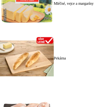
Mléčné, vejce a margaríny
Pekárna