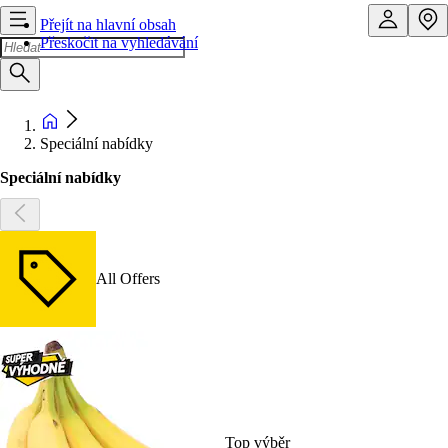
Přejít na hlavní obsah
Přeskočit na vyhledávání
Speciální nabídky
Speciální nabídky
All Offers
Top výběr