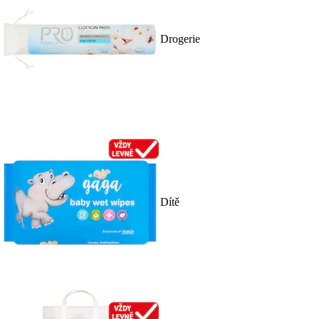
Drogerie
Dítě