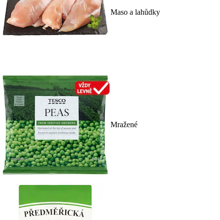
Maso a lahůdky
Mražené