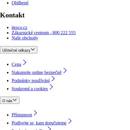
Oblíbené
Kontakt
itesco.cz
Zákaznické centrum - 800 222 555
Naše obchody
Užitečné odkazy
Cena
Nakupujte online bezpečně
Podmínky používání
Soukromí a cookies
O nás
Přístupnost
Podívejte se, kam doručujeme