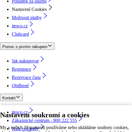
Poplatek za službu
Nastavení Cookies
Možnosti platby
itesco.cz
Clubcard
Pomoc s prvním nákupem
Jak nakupovat
Registrace
Rezervace času
Oblíbené
Kontakt
itesco.cz
Nastavení soukromí a cookies
Zákaznické centrum - 800 222 555
My a našich 18 partnerů používáme nebo ukládáme soubory cookies,
Naše obchody