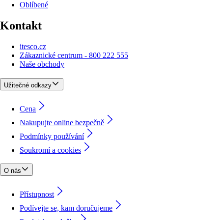
Oblíbené
Kontakt
itesco.cz
Zákaznické centrum - 800 222 555
Naše obchody
Užitečné odkazy
Cena
Nakupujte online bezpečně
Podmínky používání
Soukromí a cookies
O nás
Přístupnost
Podívejte se, kam doručujeme