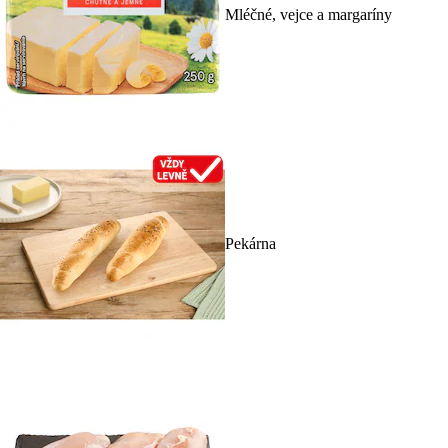
Mléčné, vejce a margaríny
Pekárna