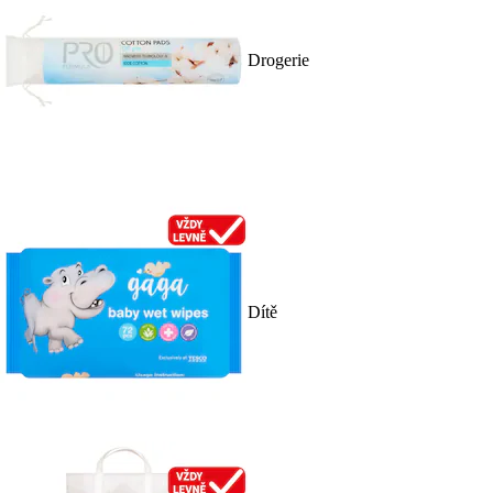
Drogerie
Dítě