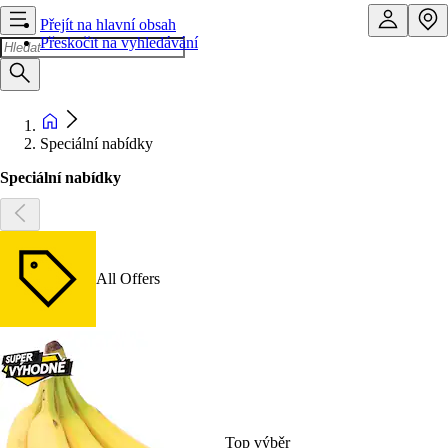
Přejít na hlavní obsah
Přeskočit na vyhledávání
Speciální nabídky
Speciální nabídky
All Offers
Top výběr