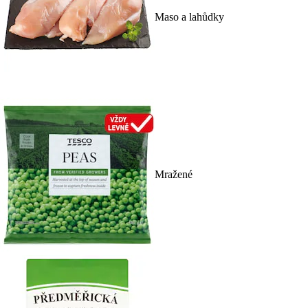
Maso a lahůdky
Mražené