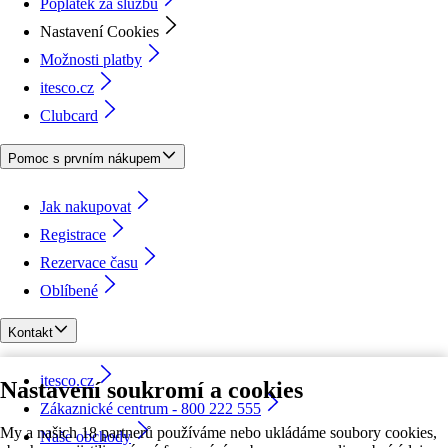
Poplatek za službu
Nastavení Cookies
Možnosti platby
itesco.cz
Clubcard
Pomoc s prvním nákupem
Jak nakupovat
Registrace
Rezervace času
Oblíbené
Kontakt
itesco.cz
Nastavení soukromí a cookies
Zákaznické centrum - 800 222 555
My a našich 18 partnerů používáme nebo ukládáme soubory cookies,
Naše obchody