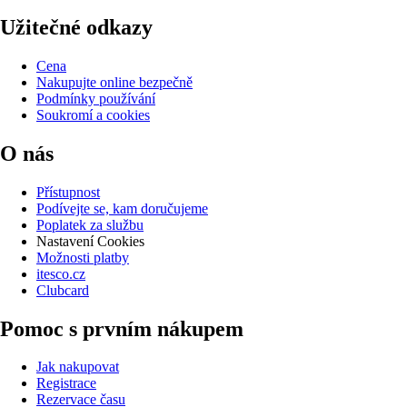
Užitečné odkazy
Cena
Nakupujte online bezpečně
Podmínky používání
Soukromí a cookies
O nás
Přístupnost
Podívejte se, kam doručujeme
Poplatek za službu
Nastavení Cookies
Možnosti platby
itesco.cz
Clubcard
Pomoc s prvním nákupem
Jak nakupovat
Registrace
Rezervace času