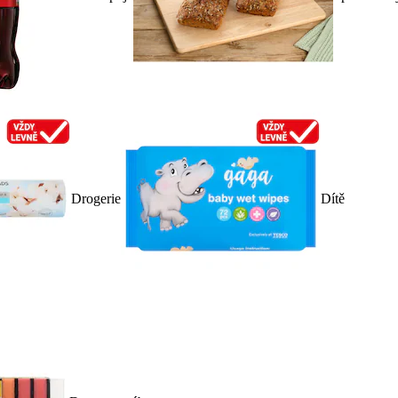
Drogerie
Dítě