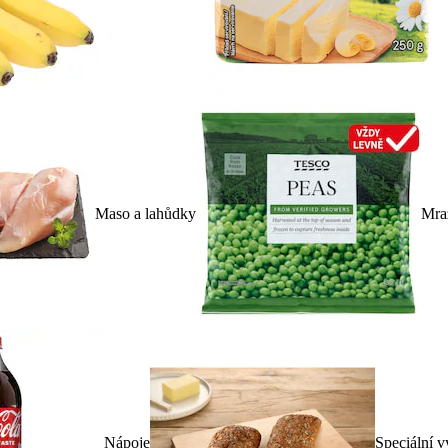
Maso a lahůdky
Mra
Nápoje
Speciální v