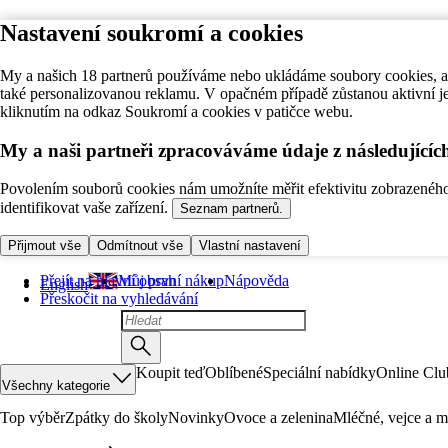
Nastavení soukromí a cookies
My a našich 18 partnerů používáme nebo ukládáme soubory cookies, ab
také personalizovanou reklamu. V opačném případě zůstanou aktivní j
kliknutím na odkaz Soukromí a cookies v patičce webu.
My a naši partneři zpracováváme údaje z následující
Povolením souborů cookies nám umožníte měřit efektivitu zobrazeného o
identifikovat vaše zařízení.
Seznam partnerů.
Přijmout vše
Odmítnout vše
Vlastní nastavení
Přejít na hlavní obsah
Můj první nákup
Nápověda
English
Přeskočit na vyhledávání
Koupit teď
Oblíbené
Speciální nabídky
Online Clu
Všechny kategorie
Top výběr
Zpátky do školy
Novinky
Ovoce a zelenina
Mléčné, vejce a m