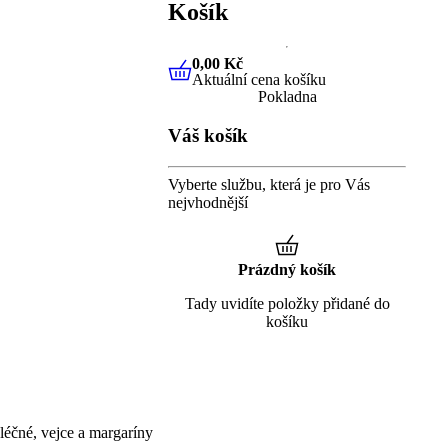
Košík
0,00 Kč
Aktuální cena košíku
0,00 Kč
Aktuální cena košíku
Pokladna
Váš košík
Vyberte službu, která je pro Vás
nejvhodnější
Prázdný košík
Tady uvidíte položky přidané do
košíku
éčné, vejce a margaríny