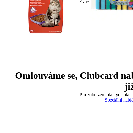
Zvíře
Omlouváme se, Clubcard nabíd
ji
Pro zobrazení platných akcí 
Speciální nabí