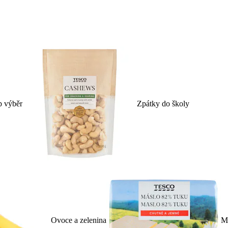
p výběr
Zpátky do školy
Ovoce a zelenina
Ml