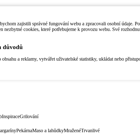
ychom zajistili správné fungování webu a zpracovali osobní údaje. P
en nezbytné cookies, které potřebujeme k provozu webu. Své rozhodnu
ch důvodů
bsahu a reklamy, vytvářet uživatelské statistiky, ukládat nebo přistup
b
Inspirace
Grilování
argaríny
Pekárna
Maso a lahůdky
Mražené
Trvanlivé