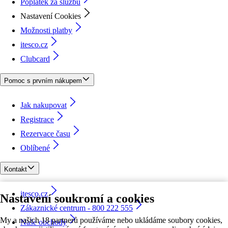
Poplatek za službu
Nastavení Cookies
Možnosti platby
itesco.cz
Clubcard
Pomoc s prvním nákupem
Jak nakupovat
Registrace
Rezervace času
Oblíbené
Kontakt
itesco.cz
Nastavení soukromí a cookies
Zákaznické centrum - 800 222 555
My a našich 18 partnerů používáme nebo ukládáme soubory cookies,
Naše obchody