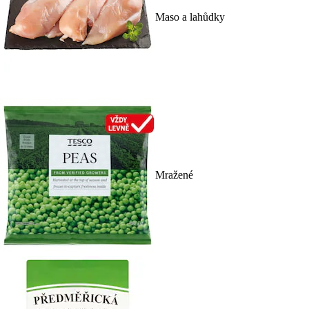
Maso a lahůdky
Mražené