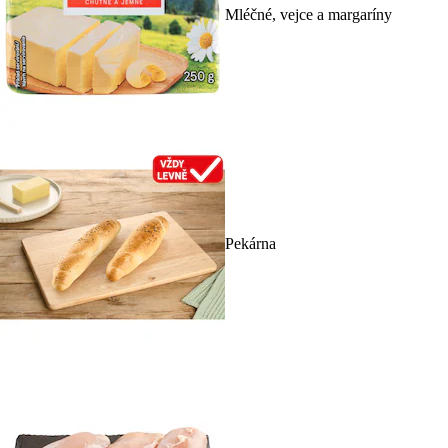
Mléčné, vejce a margaríny
Pekárna