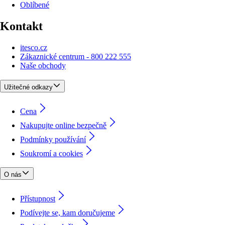
Oblíbené
Kontakt
itesco.cz
Zákaznické centrum - 800 222 555
Naše obchody
Užitečné odkazy
Cena
Nakupujte online bezpečně
Podmínky používání
Soukromí a cookies
O nás
Přístupnost
Podívejte se, kam doručujeme