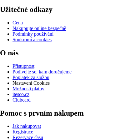
Užitečné odkazy
Cena
Nakupujte online bezpečně
Podmínky používání
Soukromí a cookies
O nás
Přístupnost
Podívejte se, kam doručujeme
Poplatek za službu
Nastavení Cookies
Možnosti platby
itesco.cz
Clubcard
Pomoc s prvním nákupem
Jak nakupovat
Registrace
Rezervace času