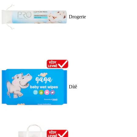
Drogerie
Dítě