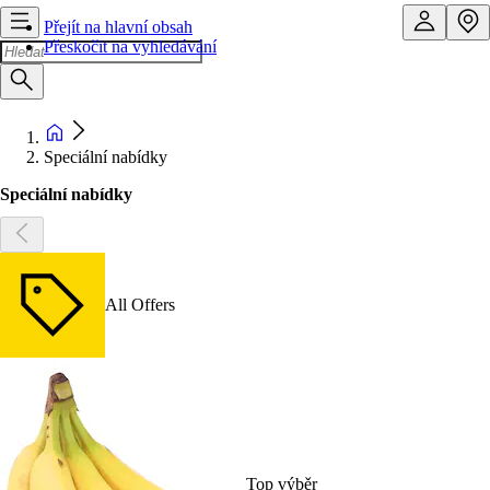
Přejít na hlavní obsah
Přeskočit na vyhledávání
Speciální nabídky
Speciální nabídky
All Offers
Top výběr