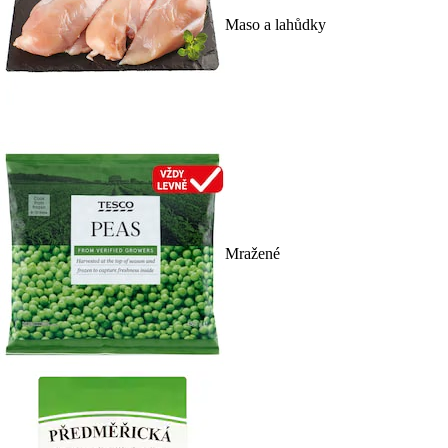
Maso a lahůdky
Mražené