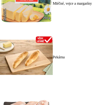
Mléčné, vejce a margaríny
Pekárna