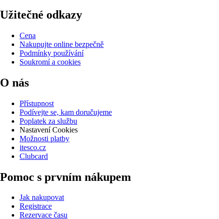
Užitečné odkazy
Cena
Nakupujte online bezpečně
Podmínky používání
Soukromí a cookies
O nás
Přístupnost
Podívejte se, kam doručujeme
Poplatek za službu
Nastavení Cookies
Možnosti platby
itesco.cz
Clubcard
Pomoc s prvním nákupem
Jak nakupovat
Registrace
Rezervace času