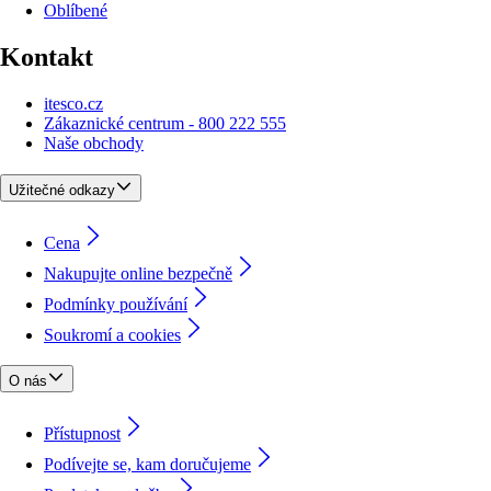
Oblíbené
Kontakt
itesco.cz
Zákaznické centrum - 800 222 555
Naše obchody
Užitečné odkazy
Cena
Nakupujte online bezpečně
Podmínky používání
Soukromí a cookies
O nás
Přístupnost
Podívejte se, kam doručujeme