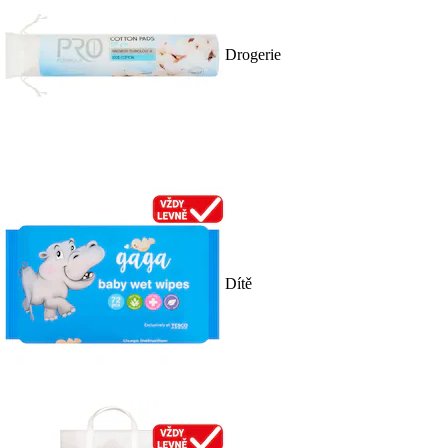
Drogerie
Dítě