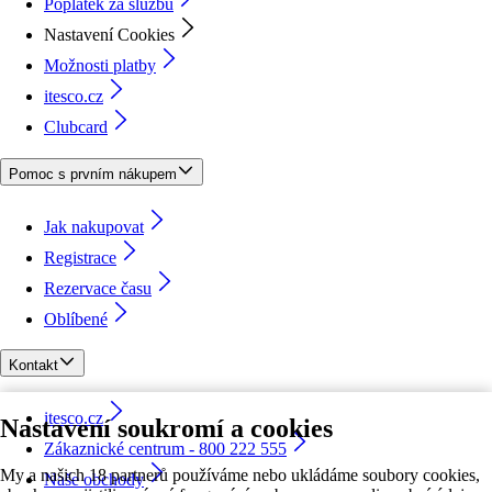
Poplatek za službu
Nastavení Cookies
Možnosti platby
itesco.cz
Clubcard
Pomoc s prvním nákupem
Jak nakupovat
Registrace
Rezervace času
Oblíbené
Kontakt
itesco.cz
Nastavení soukromí a cookies
Zákaznické centrum - 800 222 555
My a našich 18 partnerů používáme nebo ukládáme soubory cookies,
Naše obchody