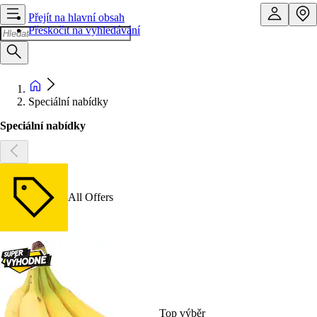
Přejít na hlavní obsah
Přeskočit na vyhledávání
Speciální nabídky
Speciální nabídky
All Offers
Top výběr