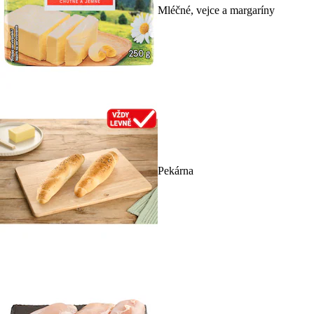
Mléčné, vejce a margaríny
Pekárna