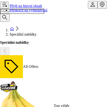
Přejít na hlavní obsah
Přeskočit na vyhledávání
Speciální nabídky
Speciální nabídky
All Offers
Top výběr