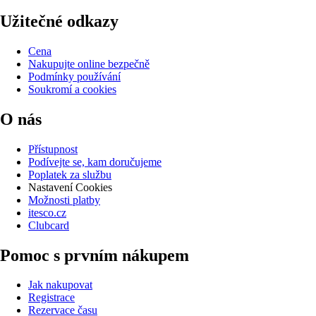
Užitečné odkazy
Cena
Nakupujte online bezpečně
Podmínky používání
Soukromí a cookies
O nás
Přístupnost
Podívejte se, kam doručujeme
Poplatek za službu
Nastavení Cookies
Možnosti platby
itesco.cz
Clubcard
Pomoc s prvním nákupem
Jak nakupovat
Registrace
Rezervace času