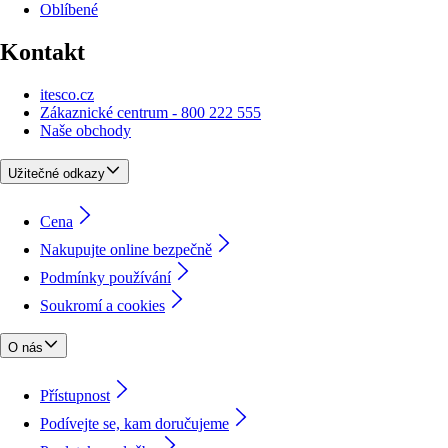
Oblíbené
Kontakt
itesco.cz
Zákaznické centrum - 800 222 555
Naše obchody
Užitečné odkazy
Cena
Nakupujte online bezpečně
Podmínky používání
Soukromí a cookies
O nás
Přístupnost
Podívejte se, kam doručujeme