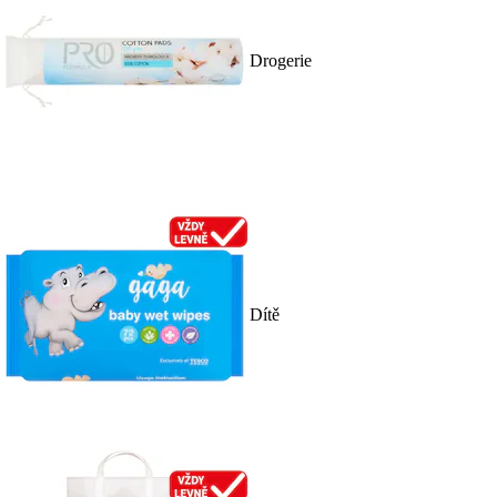
Drogerie
Dítě