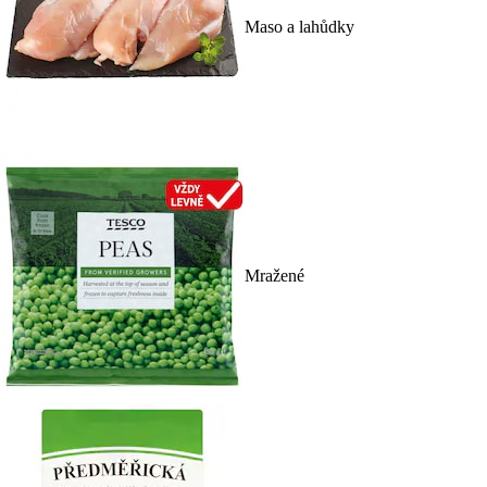
Maso a lahůdky
Mražené