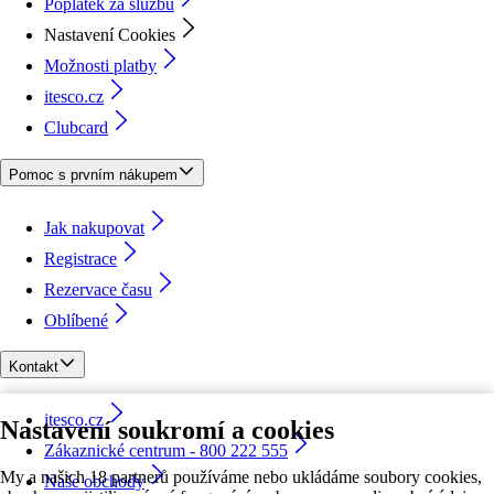
Poplatek za službu
Nastavení Cookies
Možnosti platby
itesco.cz
Clubcard
Pomoc s prvním nákupem
Jak nakupovat
Registrace
Rezervace času
Oblíbené
Kontakt
itesco.cz
Nastavení soukromí a cookies
Zákaznické centrum - 800 222 555
My a našich 18 partnerů používáme nebo ukládáme soubory cookies,
Naše obchody