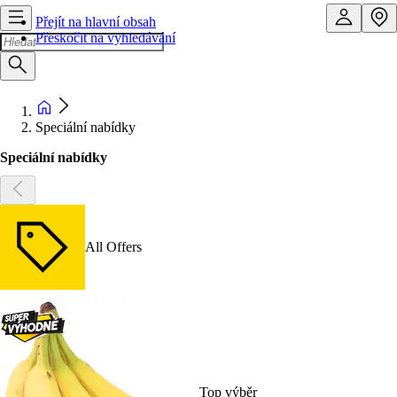
Přejít na hlavní obsah
Přeskočit na vyhledávání
Speciální nabídky
Speciální nabídky
All Offers
Top výběr