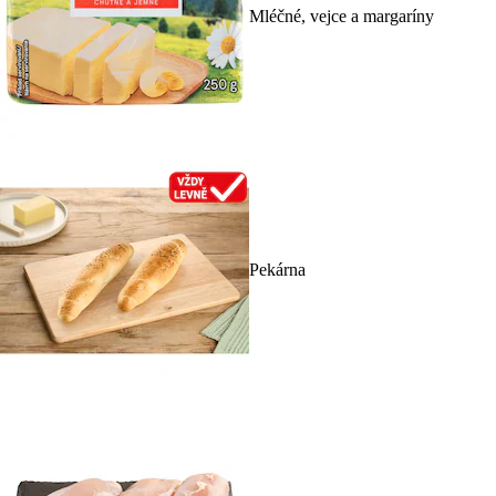
Mléčné, vejce a margaríny
Pekárna