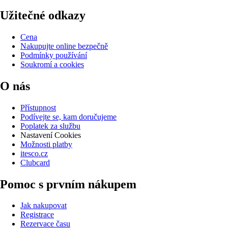
Užitečné odkazy
Cena
Nakupujte online bezpečně
Podmínky používání
Soukromí a cookies
O nás
Přístupnost
Podívejte se, kam doručujeme
Poplatek za službu
Nastavení Cookies
Možnosti platby
itesco.cz
Clubcard
Pomoc s prvním nákupem
Jak nakupovat
Registrace
Rezervace času