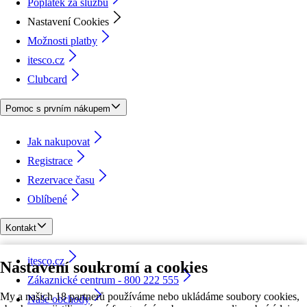
Poplatek za službu
Nastavení Cookies
Možnosti platby
itesco.cz
Clubcard
Pomoc s prvním nákupem
Jak nakupovat
Registrace
Rezervace času
Oblíbené
Kontakt
itesco.cz
Nastavení soukromí a cookies
Zákaznické centrum - 800 222 555
My a našich 18 partnerů používáme nebo ukládáme soubory cookies,
Naše obchody