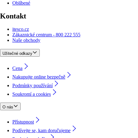
Oblíbené
Kontakt
itesco.cz
Zákaznické centrum - 800 222 555
Naše obchody
Užitečné odkazy
Cena
Nakupujte online bezpečně
Podmínky používání
Soukromí a cookies
O nás
Přístupnost
Podívejte se, kam doručujeme