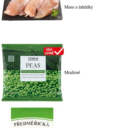
Maso a lahůdky
Mražené