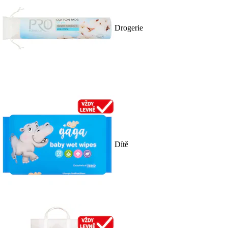
Drogerie
Dítě