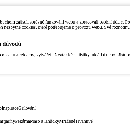
ychom zajistili správné fungování webu a zpracovali osobní údaje. P
en nezbytné cookies, které potřebujeme k provozu webu. Své rozhodnu
ch důvodů
bsahu a reklamy, vytvářet uživatelské statistiky, ukládat nebo přistup
b
Inspirace
Grilování
argaríny
Pekárna
Maso a lahůdky
Mražené
Trvanlivé