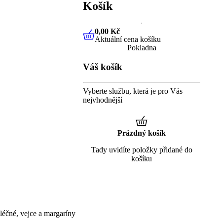
Košík
0,00 Kč
Aktuální cena košíku
0,00 Kč
Aktuální cena košíku
Pokladna
Váš košík
Vyberte službu, která je pro Vás
nejvhodnější
Prázdný košík
Tady uvidíte položky přidané do
košíku
éčné, vejce a margaríny