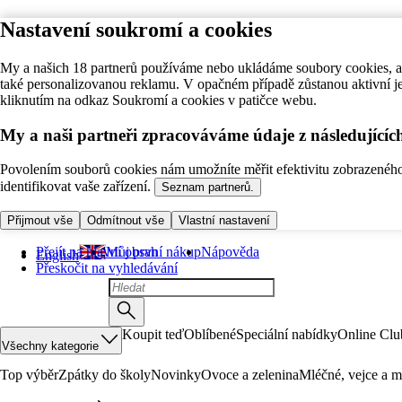
Nastavení soukromí a cookies
My a našich 18 partnerů používáme nebo ukládáme soubory cookies, ab
také personalizovanou reklamu. V opačném případě zůstanou aktivní j
kliknutím na odkaz Soukromí a cookies v patičce webu.
My a naši partneři zpracováváme údaje z následující
Povolením souborů cookies nám umožníte měřit efektivitu zobrazeného o
identifikovat vaše zařízení.
Seznam partnerů.
Přijmout vše
Odmítnout vše
Vlastní nastavení
Přejít na hlavní obsah
Můj první nákup
Nápověda
English
Přeskočit na vyhledávání
Koupit teď
Oblíbené
Speciální nabídky
Online Clu
Všechny kategorie
Top výběr
Zpátky do školy
Novinky
Ovoce a zelenina
Mléčné, vejce a m