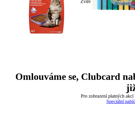
Zvíře
Omlouváme se, Clubcard nabíd
ji
Pro zobrazení platných akcí 
Speciální nabí