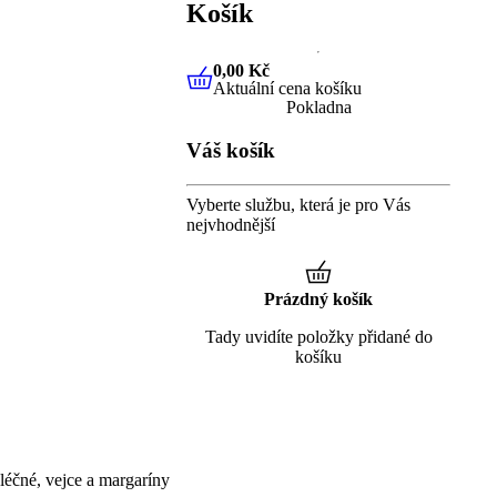
Košík
0,00 Kč
Aktuální cena košíku
0,00 Kč
Aktuální cena košíku
Pokladna
Váš košík
Vyberte službu, která je pro Vás
nejvhodnější
Prázdný košík
Tady uvidíte položky přidané do
košíku
éčné, vejce a margaríny