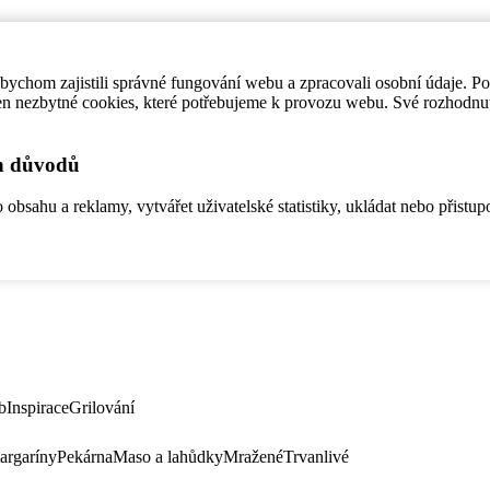
ychom zajistili správné fungování webu a zpracovali osobní údaje. P
en nezbytné cookies, které potřebujeme k provozu webu. Své rozhodnu
ch důvodů
bsahu a reklamy, vytvářet uživatelské statistiky, ukládat nebo přistup
b
Inspirace
Grilování
argaríny
Pekárna
Maso a lahůdky
Mražené
Trvanlivé