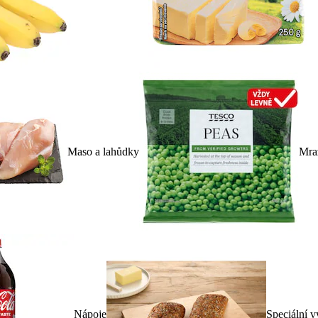
Maso a lahůdky
Mra
Nápoje
Speciální v