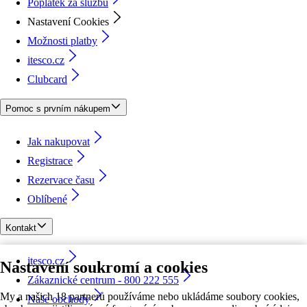
Poplatek za službu
Nastavení Cookies
Možnosti platby
itesco.cz
Clubcard
Pomoc s prvním nákupem
Jak nakupovat
Registrace
Rezervace času
Oblíbené
Kontakt
itesco.cz
Nastavení soukromí a cookies
Zákaznické centrum - 800 222 555
My a našich 18 partnerů používáme nebo ukládáme soubory cookies,
Naše obchody