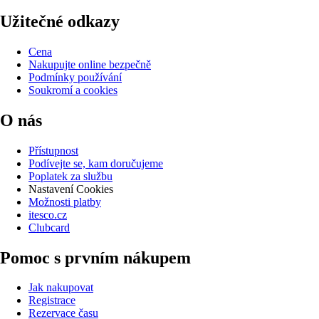
Užitečné odkazy
Cena
Nakupujte online bezpečně
Podmínky používání
Soukromí a cookies
O nás
Přístupnost
Podívejte se, kam doručujeme
Poplatek za službu
Nastavení Cookies
Možnosti platby
itesco.cz
Clubcard
Pomoc s prvním nákupem
Jak nakupovat
Registrace
Rezervace času