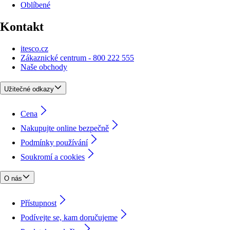
Oblíbené
Kontakt
itesco.cz
Zákaznické centrum - 800 222 555
Naše obchody
Užitečné odkazy
Cena
Nakupujte online bezpečně
Podmínky používání
Soukromí a cookies
O nás
Přístupnost
Podívejte se, kam doručujeme