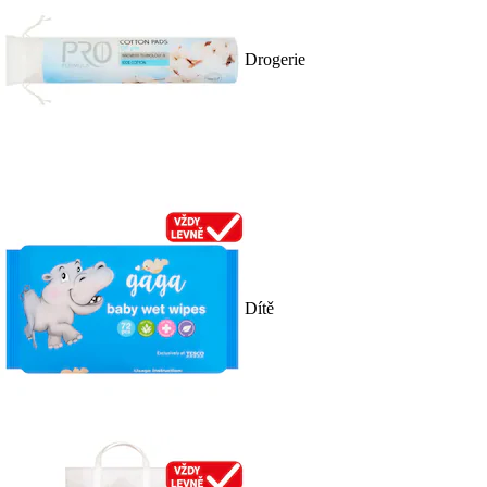
Drogerie
Dítě