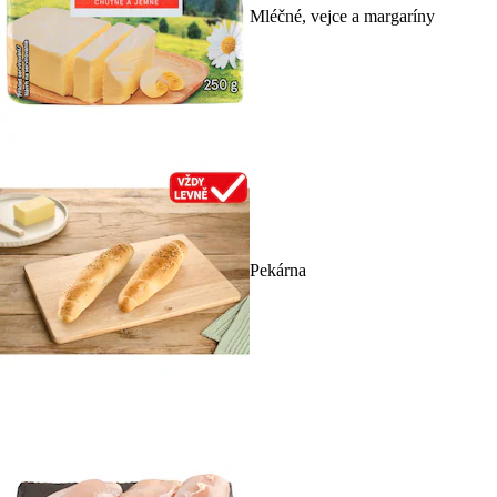
Mléčné, vejce a margaríny
Pekárna