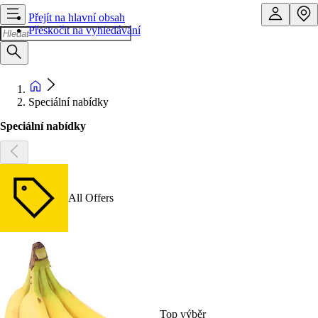
Přejít na hlavní obsah
Přeskočit na vyhledávání
Speciální nabídky
Speciální nabídky
All Offers
Top výběr