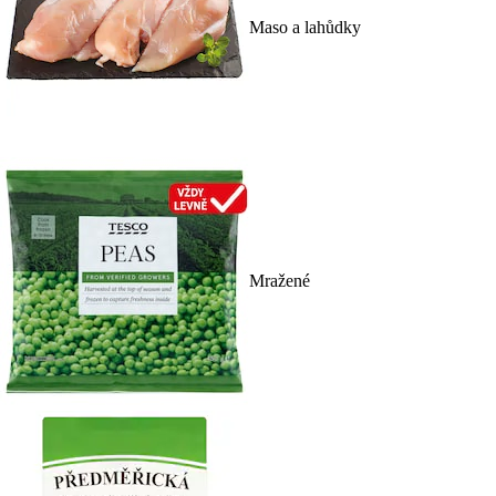
Maso a lahůdky
Mražené