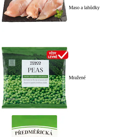
Maso a lahůdky
Mražené