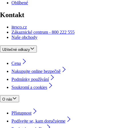
Oblíbené
Kontakt
itesco.cz
Zákaznické centrum - 800 222 555
Naše obchody
Užitečné odkazy
Cena
Nakupujte online bezpečně
Podmínky používání
Soukromí a cookies
O nás
Přístupnost
Podívejte se, kam doručujeme