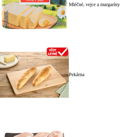
Mléčné, vejce a margaríny
Pekárna