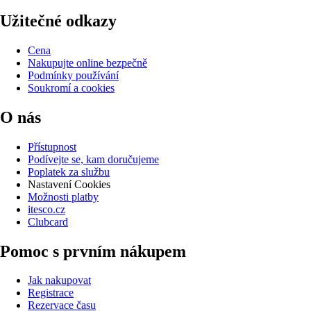
Užitečné odkazy
Cena
Nakupujte online bezpečně
Podmínky používání
Soukromí a cookies
O nás
Přístupnost
Podívejte se, kam doručujeme
Poplatek za službu
Nastavení Cookies
Možnosti platby
itesco.cz
Clubcard
Pomoc s prvním nákupem
Jak nakupovat
Registrace
Rezervace času