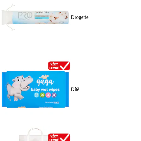
Drogerie
Dítě