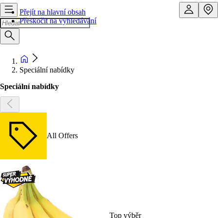
Přejít na hlavní obsah
Přeskočit na vyhledávání
Speciální nabídky
Speciální nabídky
All Offers
Top výběr