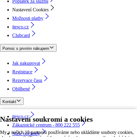
Poplatek za službu
Nastavení Cookies
Možnosti platby
itesco.cz
Clubcard
Pomoc s prvním nákupem
Jak nakupovat
Registrace
Rezervace času
Oblíbené
Kontakt
itesco.cz
Nastavení soukromí a cookies
Zákaznické centrum - 800 222 555
My a našich 18 partnerů používáme nebo ukládáme soubory cookies,
Naše obchody