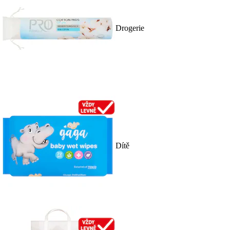
Drogerie
Dítě