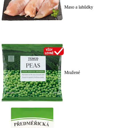
Maso a lahůdky
Mražené