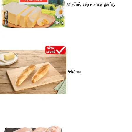
Mléčné, vejce a margaríny
Pekárna