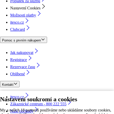
Poplatek za službu
Nastavení Cookies
Možnosti platby
itesco.cz
Clubcard
Pomoc s prvním nákupem
Jak nakupovat
Registrace
Rezervace času
Oblíbené
Kontakt
itesco.cz
Nastavení soukromí a cookies
Zákaznické centrum - 800 222 555
My a našich 18 partnerů používáme nebo ukládáme soubory cookies,
Naše obchody