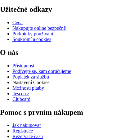
Užitečné odkazy
Cena
Nakupujte online bezpečně
Podmínky používání
Soukromí a cookies
O nás
Přístupnost
Podívejte se, kam doručujeme
Poplatek za službu
Nastavení Cookies
Možnosti platby
itesco.cz
Clubcard
Pomoc s prvním nákupem
Jak nakupovat
Registrace
Rezervace času