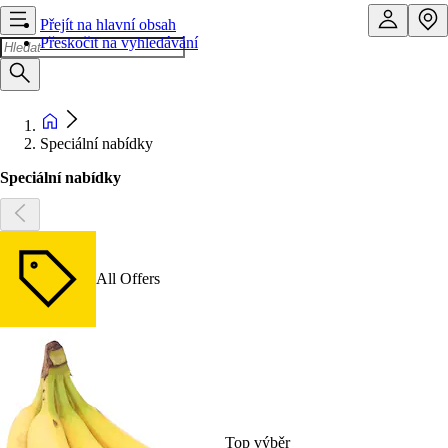
Přejít na hlavní obsah
Přeskočit na vyhledávání
Speciální nabídky
Speciální nabídky
All Offers
Top výběr