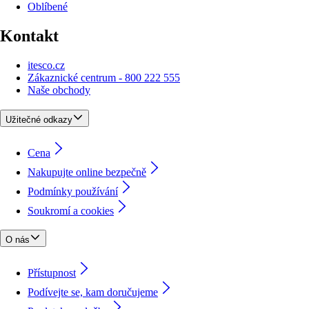
Oblíbené
Kontakt
itesco.cz
Zákaznické centrum - 800 222 555
Naše obchody
Užitečné odkazy
Cena
Nakupujte online bezpečně
Podmínky používání
Soukromí a cookies
O nás
Přístupnost
Podívejte se, kam doručujeme