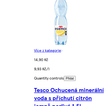
Více z kategorie
14,90 Kč
9,93 Kč/l
Quantity controls
Přidat
Tesco Ochucená minerální
voda s příchutí citrón
jemně perlivá 1,5l