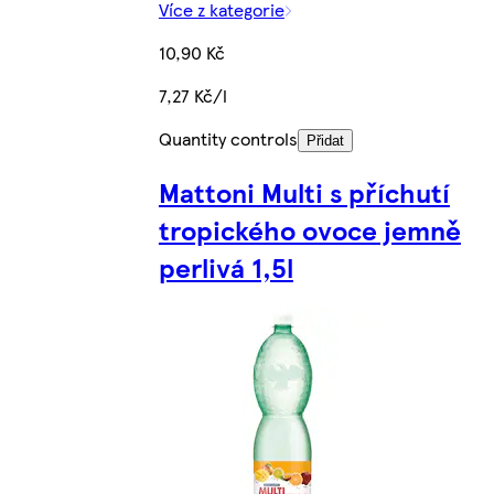
Více z kategorie
10,90 Kč
7,27 Kč/l
Quantity controls
Přidat
Mattoni Multi s příchutí
tropického ovoce jemně
perlivá 1,5l