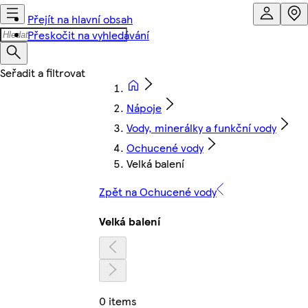
Přejít na hlavní obsah
Přeskočit na vyhledávání
Nápoje
Vody, minerálky a funkční vody
Ochucené vody
Velká balení
Zpět na Ochucené vody
Velká balení
0 items