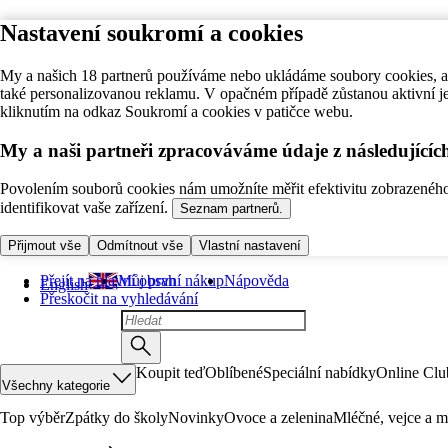
Nastavení soukromí a cookies
My a našich 18 partnerů používáme nebo ukládáme soubory cookies, ab
také personalizovanou reklamu. V opačném případě zůstanou aktivní j
kliknutím na odkaz Soukromí a cookies v patičce webu.
My a naši partneři zpracováváme údaje z následující
Povolením souborů cookies nám umožníte měřit efektivitu zobrazeného o
identifikovat vaše zařízení.
Seznam partnerů.
Přijmout vše
Odmítnout vše
Vlastní nastavení
Přejít na hlavní obsah
Můj první nákup
Nápověda
English
Přeskočit na vyhledávání
Koupit teď
Oblíbené
Speciální nabídky
Online Clu
Všechny kategorie
Top výběr
Zpátky do školy
Novinky
Ovoce a zelenina
Mléčné, vejce a m