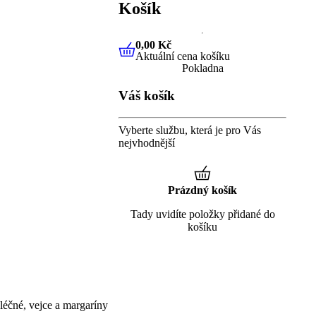
Košík
0,00 Kč
Aktuální cena košíku
0,00 Kč
Aktuální cena košíku
Pokladna
Váš košík
Vyberte službu, která je pro Vás
nejvhodnější
Prázdný košík
Tady uvidíte položky přidané do
košíku
éčné, vejce a margaríny