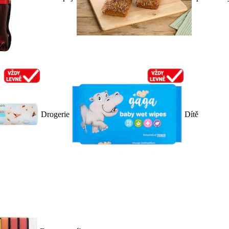
Drogerie
Dítě