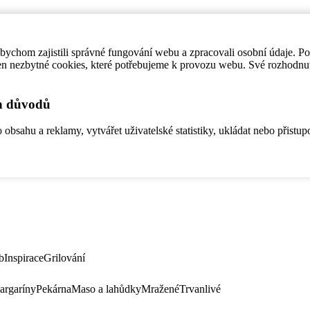
ychom zajistili správné fungování webu a zpracovali osobní údaje. P
en nezbytné cookies, které potřebujeme k provozu webu. Své rozhodnu
ch důvodů
bsahu a reklamy, vytvářet uživatelské statistiky, ukládat nebo přistup
b
Inspirace
Grilování
argaríny
Pekárna
Maso a lahůdky
Mražené
Trvanlivé