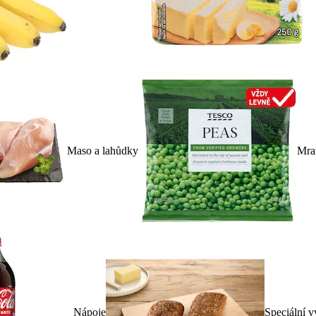
Maso a lahůdky
Mra
Nápoje
Speciální v