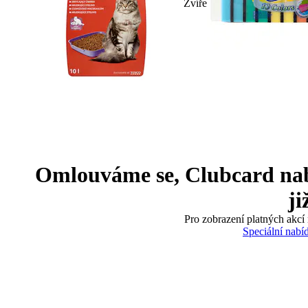
Zvíře
Omlouváme se, Clubcard nabíd
ji
Pro zobrazení platných akcí 
Speciální nabí