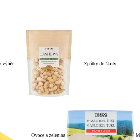
p výběr
Zpátky do školy
Ovoce a zelenina
Ml