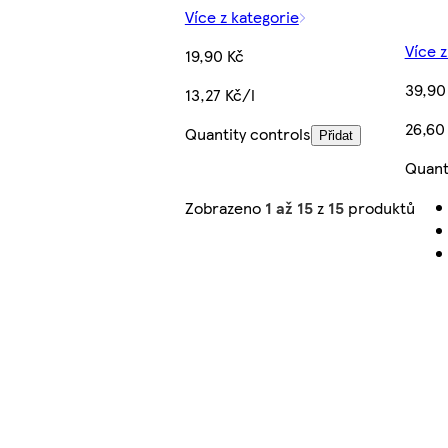
Více z kategorie
Více z
19,90 Kč
39,90
13,27 Kč/l
26,60
Quantity controls
Přidat
Quant
Zobrazeno
1 až 15
z
15
produktů