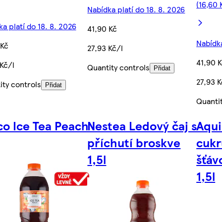
(16,60 
Nabídka platí do 18. 8. 2026
a platí do 18. 8. 2026
41,90 Kč
Nabídka
 Kč
27,93 Kč/l
41,90 
Kč/l
Quantity controls
Přidat
27,93 K
ity controls
Přidat
Quanti
co Ice Tea Peach
Nestea Ledový čaj s
Aqui
příchutí broskve
cukr
1,5l
šťáv
1,5l