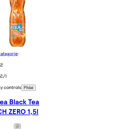
kategorie
Kč
Kč/l
ty controls
Přidat
ea Black Tea
H ZERO 1,5l