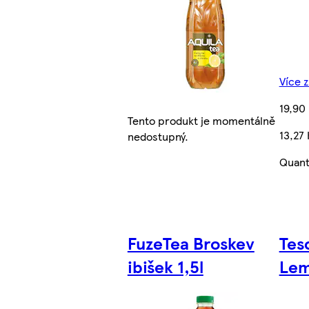
Více z
19,90
Tento produkt je momentálně
13,27 
nedostupný.
Quant
FuzeTea Broskev
Tes
ibišek 1,5l
Lem