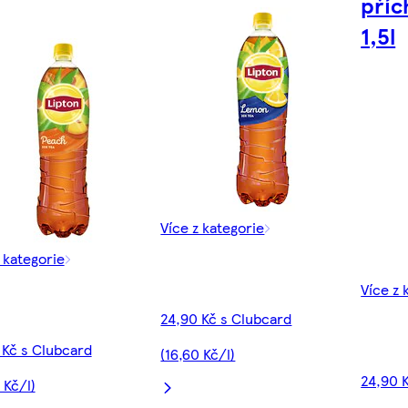
příc
1,5l
Více z kategorie
 kategorie
Více z 
24,90 Kč s Clubcard
 Kč s Clubcard
(16,60 Kč/l)
24,90 
 Kč/l)