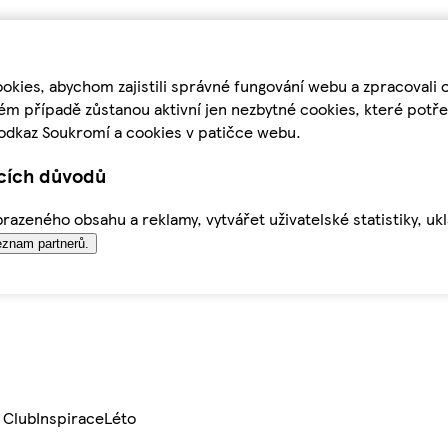
kies, abychom zajistili správné fungování webu a zpracovali 
ém případě zůstanou aktivní jen nezbytné cookies, které pot
odkaz Soukromí a cookies v patičce webu.
ících důvodů
azeného obsahu a reklamy, vytvářet uživatelské statistiky, uk
znam partnerů.
 Club
Inspirace
Léto