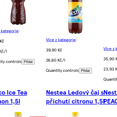
 kategorie
Více z kategorie
 Kč
Více z 
39,90 Kč
Kč/l
35,90 
26,60 Kč/l
ity controls
Přidat
23,93 
Quantity controls
Přidat
Quanti
co Ice Tea
Nestea Ledový čaj s
Nest
on 1,5l
příchutí citronu 1,5l
PEAC