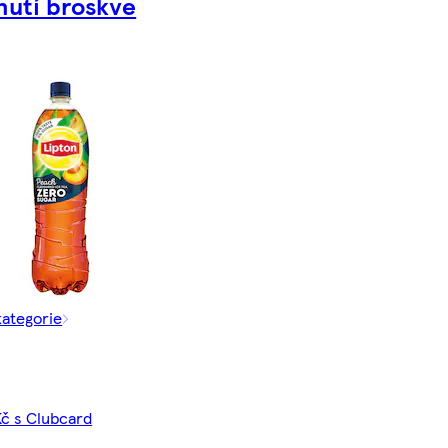
hutí broskve
kategorie
Kč s Clubcard