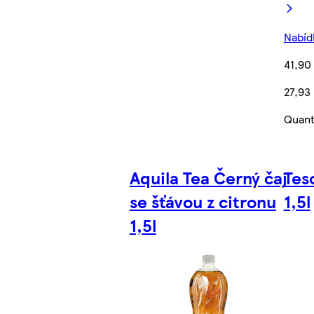
Nabídk
41,90
27,93 
Quant
Aquila Tea Černý čaj
Tes
se šťávou z citronu
1,5l
1,5l