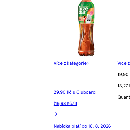
Více z kategorie
Více z
19,90
13,27 
29,90 Kč s Clubcard
Quant
(19,93 Kč/l)
Nabídka platí do 18. 8. 2026