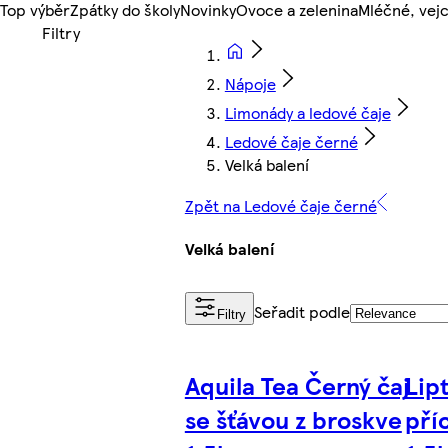
Top výběr
Zpátky do školy
Novinky
Ovoce a zelenina
Mléčné, vejc
Nápoje
Limonády a ledové čaje
Ledové čaje černé
Velká balení
Zpět na Ledové čaje černé
Velká balení
Seřadit podle
Filtry
Aquila Tea Černý čaj
Lip
se šťávou z broskve
pří