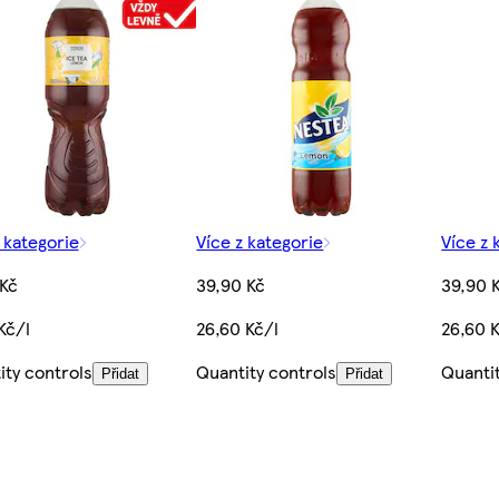
 kategorie
Více z kategorie
Více z 
 Kč
39,90 Kč
39,90 
Kč/l
26,60 Kč/l
26,60 
ity controls
Quantity controls
Quanti
Přidat
Přidat