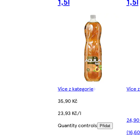
1,5l
1,5l
Více z kategorie
Více z
35,90 Kč
23,93 Kč/l
24,90
Quantity controls
Přidat
(16,60