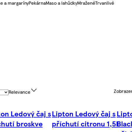
e a margaríny
Pekárna
Maso a lahůdky
Mražené
Trvanlivé
Zobraz
Relevance
ton Ledový čaj s
Lipton Ledový čaj s
Lipt
chutí broskve
příchutí citronu 1,5l
Blac