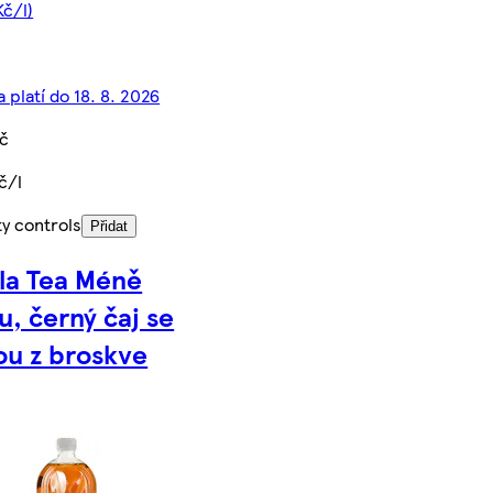
Kč/l)
 platí do 18. 8. 2026
Kč
č/l
ty controls
Přidat
la Tea Méně
u, černý čaj se
ou z broskve