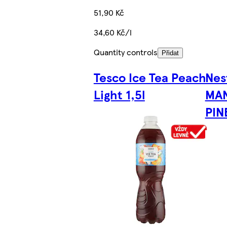
51,90 Kč
34,60 Kč/l
Quantity controls
Přidat
Tesco Ice Tea Peach
Nes
Light 1,5l
MA
PIN