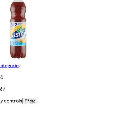
kategorie
Kč
Kč/l
ty controls
Přidat