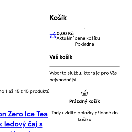
Košík
0,00 Kč
Aktuální cena košíku
0,00 Kč
Aktuální cena košíku
Pokladna
Váš košík
Vyberte službu, která je pro Vás
nejvhodnější
eno
1 až 15
z
15
produktů
Prázdný košík
on Zero Ice Tea
Tady uvidíte položky přidané do
košíku
k ledový čaj s