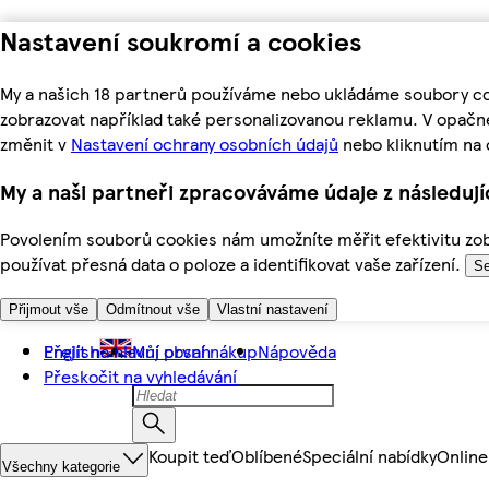
Nastavení soukromí a cookies
My a našich 18 partnerů používáme nebo ukládáme soubory coo
zobrazovat například také personalizovanou reklamu. V opačn
změnit v
Nastavení ochrany osobních údajů
nebo kliknutím na 
My a naši partneři zpracováváme údaje z následuj
Povolením souborů cookies nám umožníte měřit efektivitu zobr
používat přesná data o poloze a identifikovat vaše zařízení.
Se
Přijmout vše
Odmítnout vše
Vlastní nastavení
Přejít na hlavní obsah
English
Můj první nákup
Nápověda
Přeskočit na vyhledávání
Koupit teď
Oblíbené
Speciální nabídky
Online
Všechny kategorie