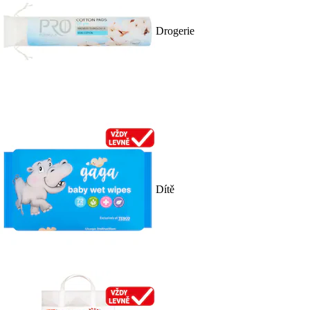
Drogerie
Dítě