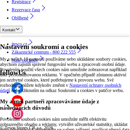
Registrace
Rezervace času
Oblíbené
Kontakt
itesco.cz
Nastavení soukromí a cookies
Zákaznické centrum - 800 222 555
My a našich 18 partnerů používáme nebo ukládáme soubory cookies,
Naše obchody
abychom zajistili správné fungování webu a zpracovali osobní údaje.
Povolením použití všech cookies nám umožníte zobrazovat například
followUs
také personalizovanou reklamu. V opačném případě zůstanou aktivní
jen nezbytné cookies, které potřebujeme k provozu webu. Své
rozhodnutí můžete kdykoliv změnit v
Nastavení ochrany osobních
údajů
nebo kliknutím na odkaz Soukromí a cookies v patičce webu.
My a naši partneři zpracováváme údaje z
následujících důvodů
Povolením souborů cookies nám umožníte měřit efektivitu
zobrazeného obsahu a reklamy, vytvářet uživatelské statistiky, ukládat
©
Tesco Stores ČR a.s. 2026
nebo přistupovat k informacím ve vašem zařízení, používat přesná data