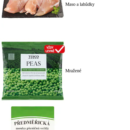
Maso a lahůdky
Mražené