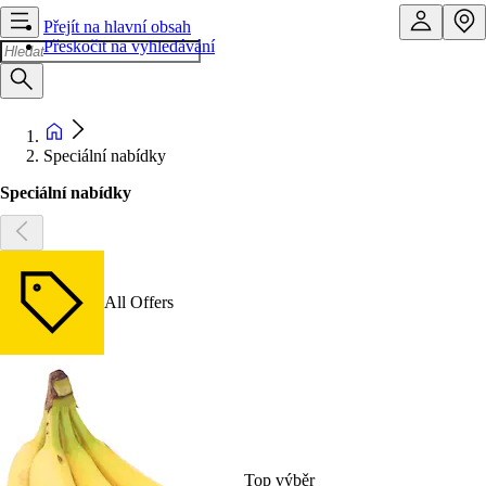
Přejít na hlavní obsah
Přeskočit na vyhledávání
Speciální nabídky
Speciální nabídky
All Offers
Top výběr