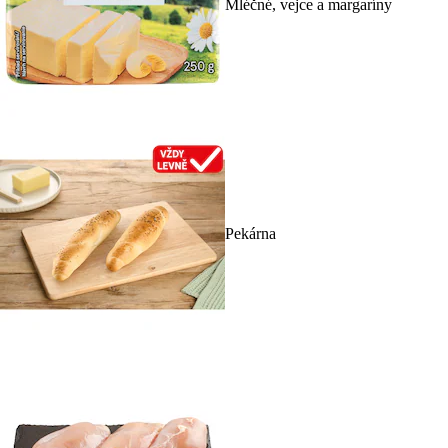
Mléčné, vejce a margaríny
Pekárna