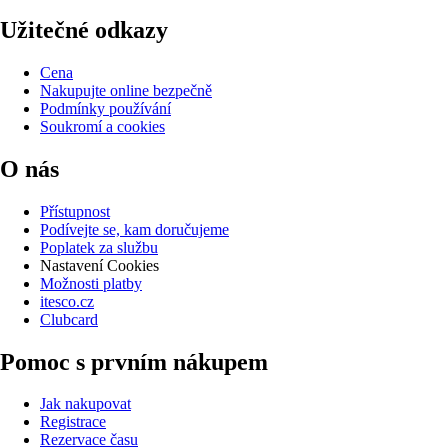
Užitečné odkazy
Cena
Nakupujte online bezpečně
Podmínky používání
Soukromí a cookies
O nás
Přístupnost
Podívejte se, kam doručujeme
Poplatek za službu
Nastavení Cookies
Možnosti platby
itesco.cz
Clubcard
Pomoc s prvním nákupem
Jak nakupovat
Registrace
Rezervace času