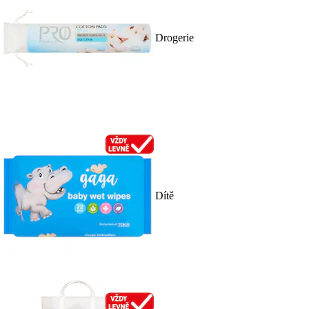
Drogerie
Dítě