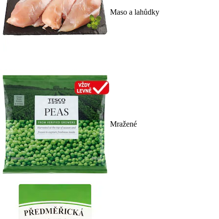
Maso a lahůdky
Mražené