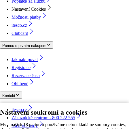
Poplatek za službu
Nastavení Cookies
Možnosti platby
itesco.cz
Clubcard
Pomoc s prvním nákupem
Jak nakupovat
Registrace
Rezervace času
Oblíbené
Kontakt
itesco.cz
Nastavení soukromí a cookies
Zákaznické centrum - 800 222 555
My a našich 18 partnerů používáme nebo ukládáme soubory cookies,
Naše obchody