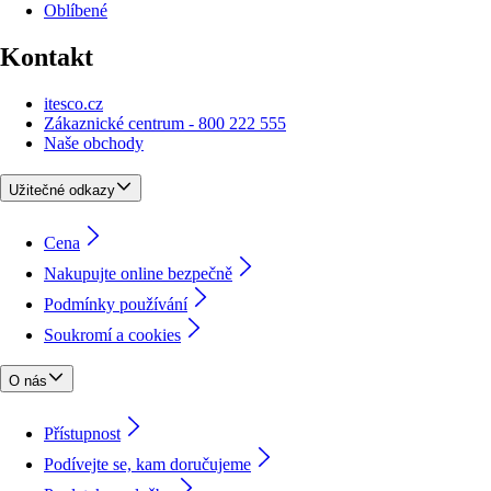
Oblíbené
Kontakt
itesco.cz
Zákaznické centrum - 800 222 555
Naše obchody
Užitečné odkazy
Cena
Nakupujte online bezpečně
Podmínky používání
Soukromí a cookies
O nás
Přístupnost
Podívejte se, kam doručujeme