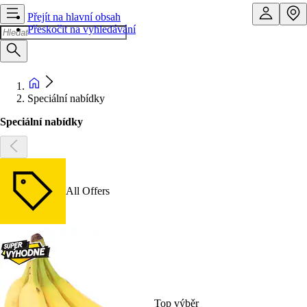
Přejít na hlavní obsah
Přeskočit na vyhledávání
Speciální nabídky
Speciální nabídky
All Offers
Top výběr