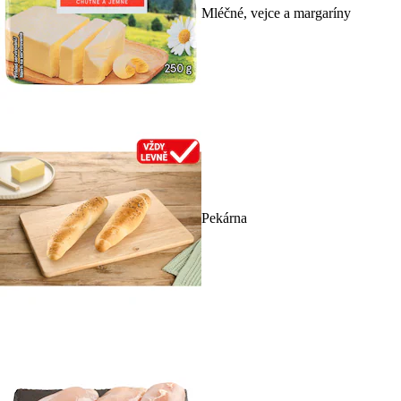
Mléčné, vejce a margaríny
Pekárna