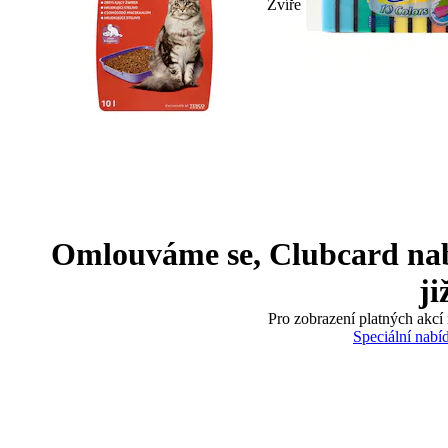
Zvíře
Omlouváme se, Clubcard nabíd
ji
Pro zobrazení platných akcí 
Speciální nabí