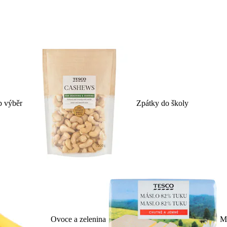
p výběr
Zpátky do školy
Ovoce a zelenina
Ml