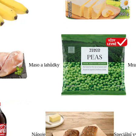
Maso a lahůdky
Mra
Nápoje
Speciální v