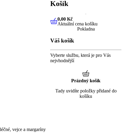
Košík
0,00 Kč
Aktuální cena košíku
0,00 Kč
Aktuální cena košíku
Pokladna
Váš košík
Vyberte službu, která je pro Vás
nejvhodnější
Prázdný košík
Tady uvidíte položky přidané do
košíku
éčné, vejce a margaríny