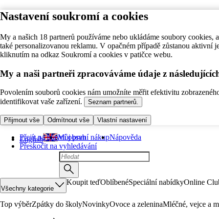
Nastavení soukromí a cookies
My a našich 18 partnerů používáme nebo ukládáme soubory cookies, ab
také personalizovanou reklamu. V opačném případě zůstanou aktivní j
kliknutím na odkaz Soukromí a cookies v patičce webu.
My a naši partneři zpracováváme údaje z následující
Povolením souborů cookies nám umožníte měřit efektivitu zobrazeného o
identifikovat vaše zařízení.
Seznam partnerů.
Přijmout vše
Odmítnout vše
Vlastní nastavení
Přejít na hlavní obsah
Můj první nákup
Nápověda
English
Přeskočit na vyhledávání
Koupit teď
Oblíbené
Speciální nabídky
Online Clu
Všechny kategorie
Top výběr
Zpátky do školy
Novinky
Ovoce a zelenina
Mléčné, vejce a m