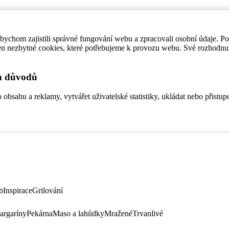
ychom zajistili správné fungování webu a zpracovali osobní údaje. P
en nezbytné cookies, které potřebujeme k provozu webu. Své rozhodnu
ch důvodů
bsahu a reklamy, vytvářet uživatelské statistiky, ukládat nebo přistup
b
Inspirace
Grilování
argaríny
Pekárna
Maso a lahůdky
Mražené
Trvanlivé