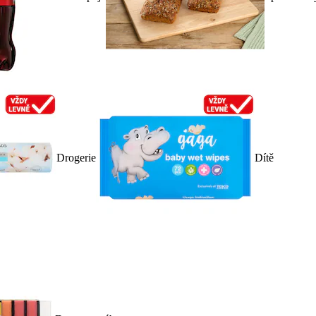
Drogerie
Dítě