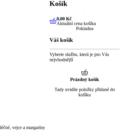
Košík
0,00 Kč
Aktuální cena košíku
0,00 Kč
Aktuální cena košíku
Pokladna
Váš košík
Vyberte službu, která je pro Vás
nejvhodnější
Prázdný košík
Tady uvidíte položky přidané do
košíku
éčné, vejce a margaríny