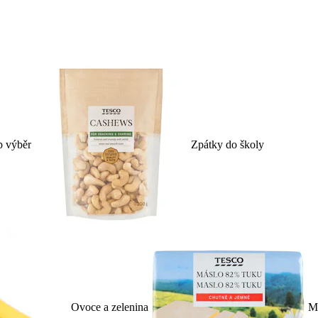
p výběr
Zpátky do školy
Ovoce a zelenina
Ml