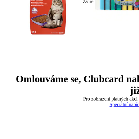
Zvíře
Omlouváme se, Clubcard nabíd
ji
Pro zobrazení platných akcí 
Speciální nabí