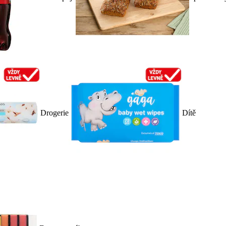
Drogerie
Dítě