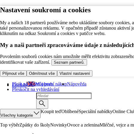
Nastavení soukromí a cookies
My a našich 18 partnerů používáme nebo ukládáme soubory cookies, ab
také personalizovanou reklamu. V opačném případě zůstanou aktivní j
kliknutím na odkaz Soukromí a cookies v patičce webu.
My a naši partneři zpracováváme údaje z následující
Povolením souborů cookies nám umožníte měřit efektivitu zobrazeného o
identifikovat vaše zařízení.
Seznam partnerů.
Přijmout vše
Odmítnout vše
Vlastní nastavení
Přejít na hlavní obsah
Můj první nákup
Nápověda
English
Přeskočit na vyhledávání
Koupit teď
Oblíbené
Speciální nabídky
Online Clu
Všechny kategorie
Top výběr
Zpátky do školy
Novinky
Ovoce a zelenina
Mléčné, vejce a m