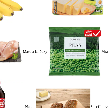
Maso a lahůdky
Mra
Nápoje
Speciální v