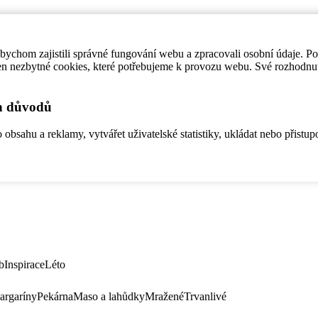
ychom zajistili správné fungování webu a zpracovali osobní údaje. P
en nezbytné cookies, které potřebujeme k provozu webu. Své rozhodnu
ch důvodů
bsahu a reklamy, vytvářet uživatelské statistiky, ukládat nebo přistup
b
Inspirace
Léto
argaríny
Pekárna
Maso a lahůdky
Mražené
Trvanlivé