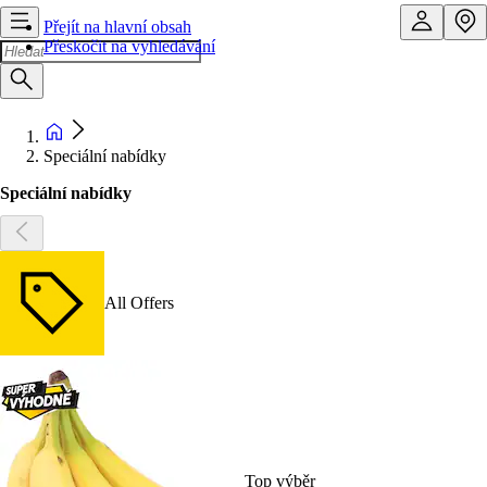
Přejít na hlavní obsah
Přeskočit na vyhledávání
Speciální nabídky
Speciální nabídky
All Offers
Top výběr