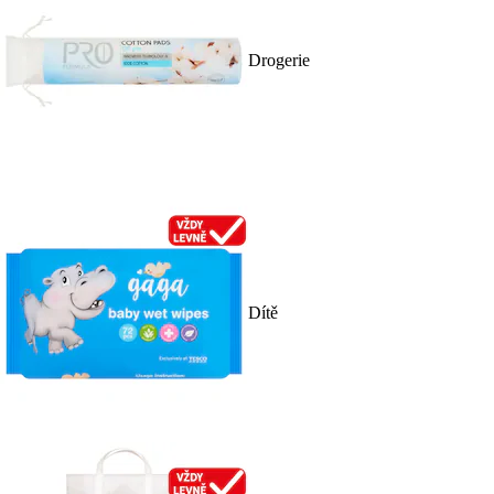
Drogerie
Dítě