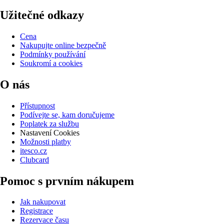
Užitečné odkazy
Cena
Nakupujte online bezpečně
Podmínky používání
Soukromí a cookies
O nás
Přístupnost
Podívejte se, kam doručujeme
Poplatek za službu
Nastavení Cookies
Možnosti platby
itesco.cz
Clubcard
Pomoc s prvním nákupem
Jak nakupovat
Registrace
Rezervace času