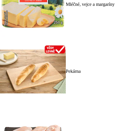
Mléčné, vejce a margaríny
Pekárna