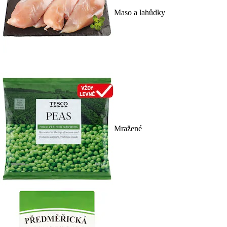
Maso a lahůdky
Mražené