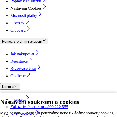
Poplatek za službu
Nastavení Cookies
Možnosti platby
itesco.cz
Clubcard
Pomoc s prvním nákupem
Jak nakupovat
Registrace
Rezervace času
Oblíbené
Kontakt
itesco.cz
Nastavení soukromí a cookies
Zákaznické centrum - 800 222 555
My a našich 18 partnerů používáme nebo ukládáme soubory cookies,
Naše obchody