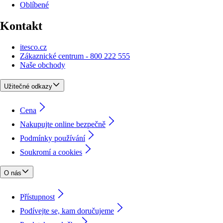
Oblíbené
Kontakt
itesco.cz
Zákaznické centrum - 800 222 555
Naše obchody
Užitečné odkazy
Cena
Nakupujte online bezpečně
Podmínky používání
Soukromí a cookies
O nás
Přístupnost
Podívejte se, kam doručujeme