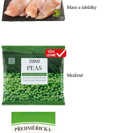
Maso a lahůdky
Mražené