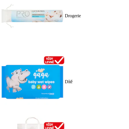
Drogerie
Dítě