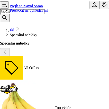
Přejít na hlavní obsah
Přeskočit na vyhledávání
Speciální nabídky
Speciální nabídky
All Offers
Top výběr