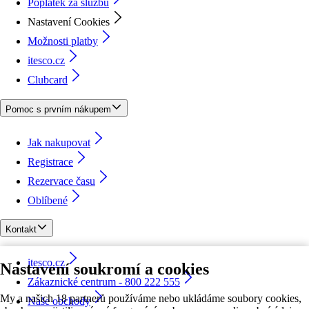
Poplatek za službu
Nastavení Cookies
Možnosti platby
itesco.cz
Clubcard
Pomoc s prvním nákupem
Jak nakupovat
Registrace
Rezervace času
Oblíbené
Kontakt
itesco.cz
Nastavení soukromí a cookies
Zákaznické centrum - 800 222 555
My a našich 18 partnerů používáme nebo ukládáme soubory cookies,
Naše obchody