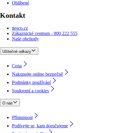
Oblíbené
Kontakt
itesco.cz
Zákaznické centrum - 800 222 555
Naše obchody
Užitečné odkazy
Cena
Nakupujte online bezpečně
Podmínky používání
Soukromí a cookies
O nás
Přístupnost
Podívejte se, kam doručujeme