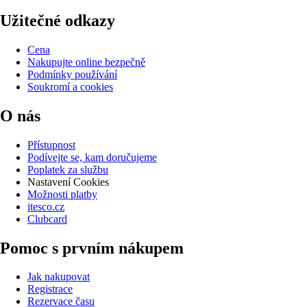
Užitečné odkazy
Cena
Nakupujte online bezpečně
Podmínky používání
Soukromí a cookies
O nás
Přístupnost
Podívejte se, kam doručujeme
Poplatek za službu
Nastavení Cookies
Možnosti platby
itesco.cz
Clubcard
Pomoc s prvním nákupem
Jak nakupovat
Registrace
Rezervace času