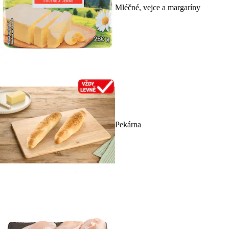
Mléčné, vejce a margaríny
Pekárna