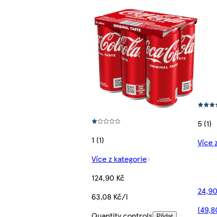
5 (1)
1 (1)
Více 
Více z kategorie
124,90 Kč
24,90
63,08 Kč/l
(49,8
Quantity controls
Přidat