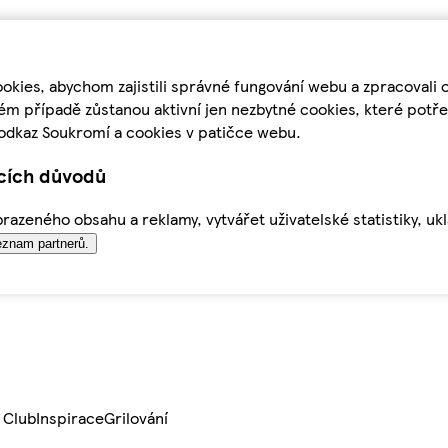
kies, abychom zajistili správné fungování webu a zpracovali 
ém případě zůstanou aktivní jen nezbytné cookies, které pot
odkaz Soukromí a cookies v patičce webu.
ících důvodů
azeného obsahu a reklamy, vytvářet uživatelské statistiky, uk
znam partnerů.
 Club
Inspirace
Grilování