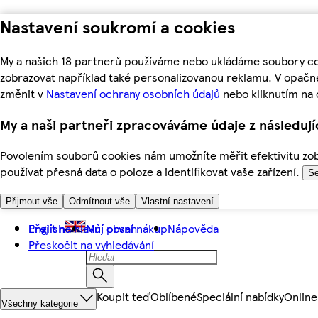
Nastavení soukromí a cookies
My a našich 18 partnerů používáme nebo ukládáme soubory coo
zobrazovat například také personalizovanou reklamu. V opačn
změnit v
Nastavení ochrany osobních údajů
nebo kliknutím na 
My a naši partneři zpracováváme údaje z následuj
Povolením souborů cookies nám umožníte měřit efektivitu zobr
používat přesná data o poloze a identifikovat vaše zařízení.
Se
Přijmout vše
Odmítnout vše
Vlastní nastavení
Přejít na hlavní obsah
English
Můj první nákup
Nápověda
Přeskočit na vyhledávání
Koupit teď
Oblíbené
Speciální nabídky
Online
Všechny kategorie