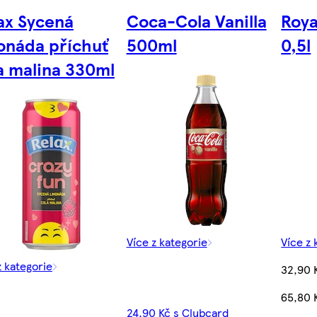
ax Sycená
Coca-Cola Vanilla
Roya
onáda příchuť
500ml
0,5l
a malina 330ml
Více z kategorie
Více z 
z kategorie
32,90 
65,80 
24,90 Kč s Clubcard