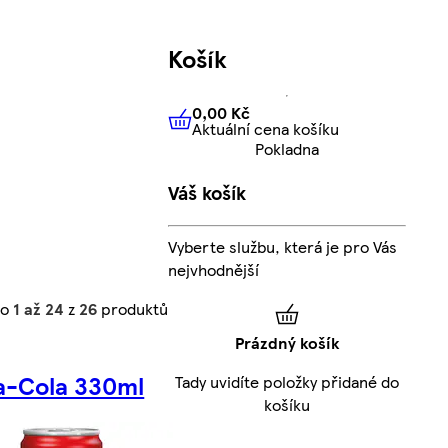
Košík
0,00 Kč
Aktuální cena košíku
0,00 Kč
Aktuální cena košíku
Pokladna
Váš košík
Vyberte službu, která je pro Vás
nejvhodnější
no
1 až 24
z
26
produktů
Prázdný košík
a-Cola 330ml
Tady uvidíte položky přidané do
košíku