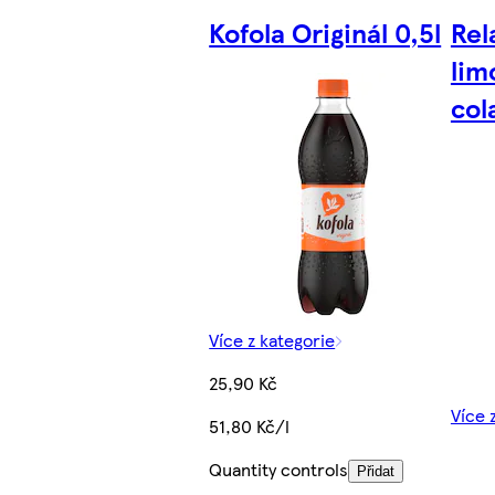
Kofola Originál 0,5l
Rel
lim
col
Více z kategorie
25,90 Kč
Více 
51,80 Kč/l
Quantity controls
Přidat