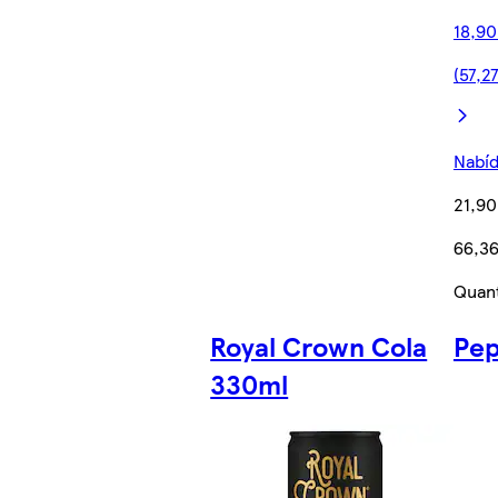
18,90
(57,27
Nabíd
21,90
66,36
Quant
Royal Crown Cola
Pep
330ml