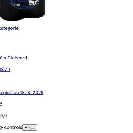
kategorie
Kč s Clubcard
Kč/l)
 platí do 18. 8. 2026
Kč
Kč/l
ty controls
Přidat