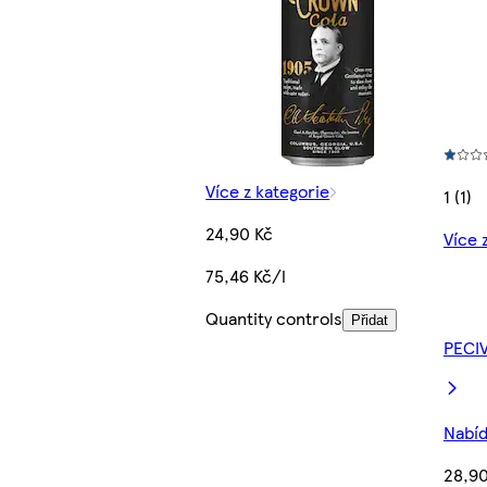
Více z kategorie
1 (1)
24,90 Kč
Více 
75,46 Kč/l
Quantity controls
Přidat
PECI
Nabíd
28,90