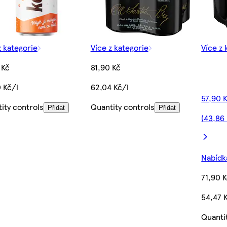
z kategorie
Více z kategorie
Více z 
 Kč
81,90 Kč
 Kč/l
62,04 Kč/l
57,90 
ity controls
Quantity controls
Přidat
Přidat
(43,86 
Nabídka
71,90 
54,47 
Quanti