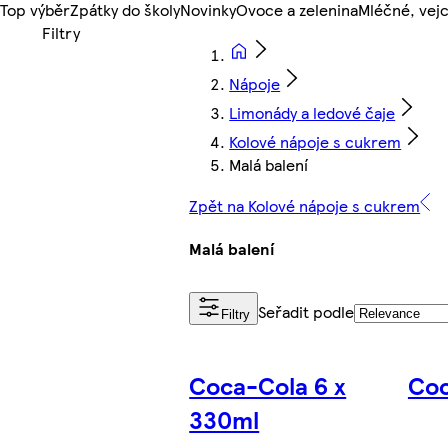
Top výběr
Zpátky do školy
Novinky
Ovoce a zelenina
Mléčné, vejc
Nápoje
Limonády a ledové čaje
Kolové nápoje s cukrem
Malá balení
Zpět na Kolové nápoje s cukrem
Malá balení
Seřadit podle
Filtry
Coca-Cola 6 x
Coc
330ml