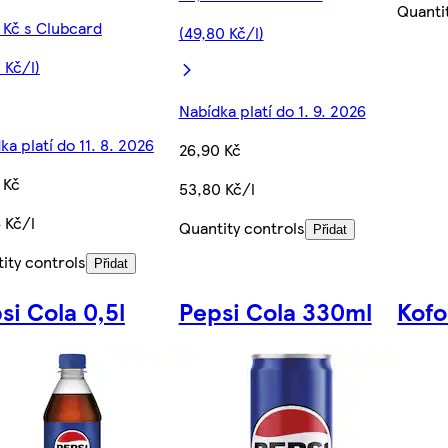
Quanti
 Kč s Clubcard
(49,80 Kč/l)
 Kč/l)
Nabídka platí do 1. 9. 2026
ka platí do 11. 8. 2026
26,90 Kč
 Kč
53,80 Kč/l
 Kč/l
Quantity controls
Přidat
ity controls
Přidat
si Cola 0,5l
Pepsi Cola 330ml
Kofo