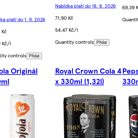
Nabídka platí do 18. 8. 2026
69,39 
71,90 Kč
ka platí do 1. 9. 2026
Quanti
54,47 Kč/l
 Kč
Quantity controls
 Kč/l
Přidat
ity controls
Přidat
ola Originál
Royal Crown Cola 4
Peps
0ml
x 330ml (1,32l)
330