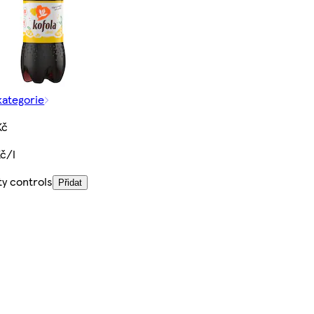
kategorie
Kč
Kč/l
ty controls
Přidat