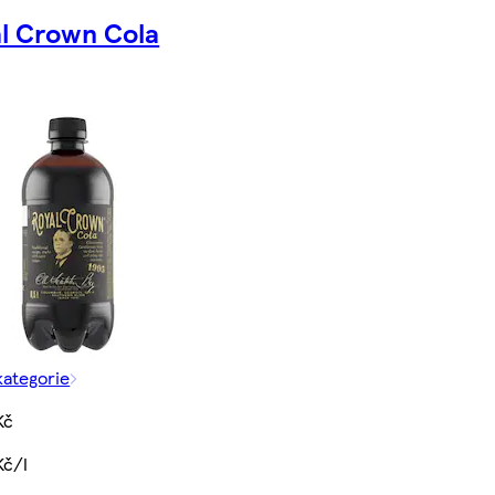
l Crown Cola
kategorie
Kč
Kč/l