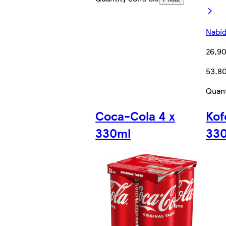
Nabíd
26,90
53,80
Quant
Coca-Cola 4 x
Kof
330ml
33