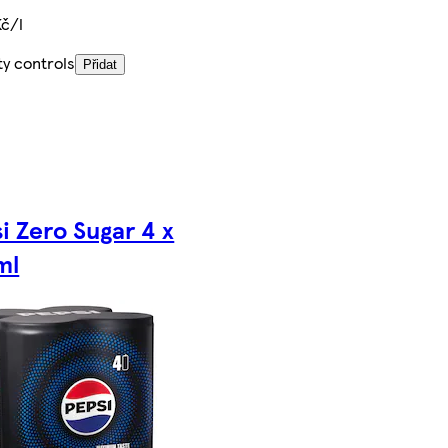
Kč/l
ty controls
Přidat
i Zero Sugar 4 x
ml