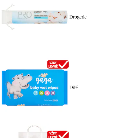
Drogerie
Dítě