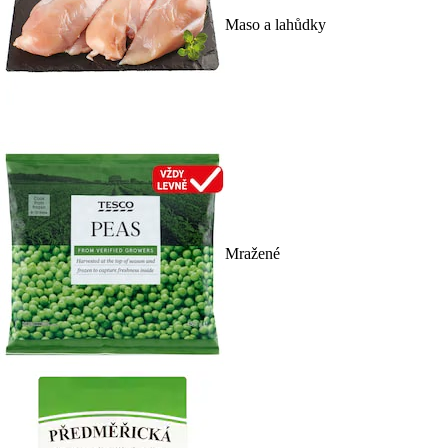
Maso a lahůdky
Mražené