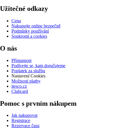
Užitečné odkazy
Cena
Nakupujte online bezpečně
Podmínky používání
Soukromí a cookies
O nás
Přístupnost
Podívejte se, kam doručujeme
Poplatek za službu
Nastavení Cookies
Možnosti platby
itesco.cz
Clubcard
Pomoc s prvním nákupem
Jak nakupovat
Registrace
Rezervace času