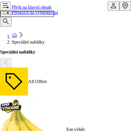
Přejít na hlavní obsah
Přeskočit na vyhledávání
Speciální nabídky
Speciální nabídky
All Offers
Top výběr