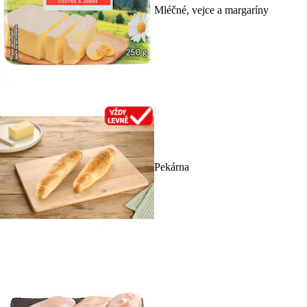
Mléčné, vejce a margaríny
Pekárna