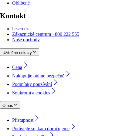
Oblíbené
Kontakt
itesco.cz
Zákaznické centrum - 800 222 555
Naše obchody
Užitečné odkazy
Cena
Nakupujte online bezpečně
Podmínky používání
Soukromí a cookies
O nás
Přístupnost
Podívejte se, kam doručujeme