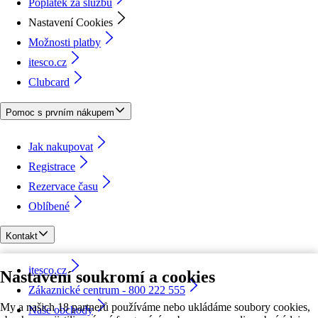
Poplatek za službu
Nastavení Cookies
Možnosti platby
itesco.cz
Clubcard
Pomoc s prvním nákupem
Jak nakupovat
Registrace
Rezervace času
Oblíbené
Kontakt
itesco.cz
Nastavení soukromí a cookies
Zákaznické centrum - 800 222 555
My a našich 18 partnerů používáme nebo ukládáme soubory cookies,
Naše obchody