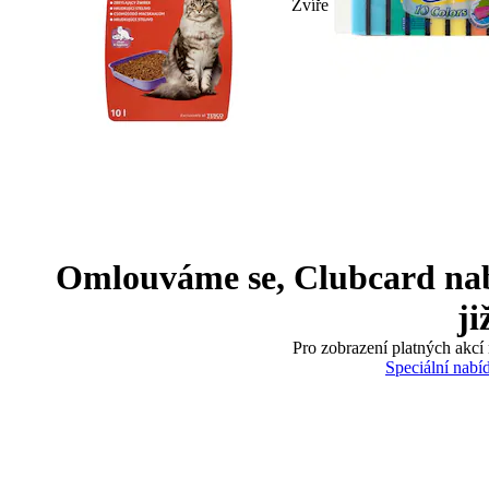
Zvíře
Omlouváme se, Clubcard nabíd
ji
Pro zobrazení platných akcí 
Speciální nabí