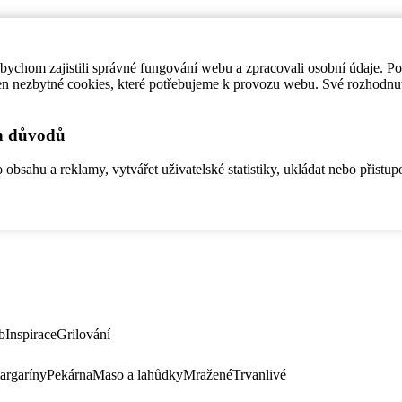
ychom zajistili správné fungování webu a zpracovali osobní údaje. P
en nezbytné cookies, které potřebujeme k provozu webu. Své rozhodnu
ch důvodů
bsahu a reklamy, vytvářet uživatelské statistiky, ukládat nebo přistup
b
Inspirace
Grilování
argaríny
Pekárna
Maso a lahůdky
Mražené
Trvanlivé