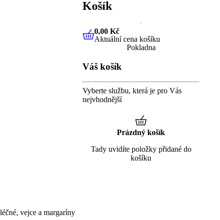
Košík
0,00 Kč
Aktuální cena košíku
0,00 Kč
Aktuální cena košíku
Pokladna
Váš košík
Vyberte službu, která je pro Vás
nejvhodnější
Prázdný košík
Tady uvidíte položky přidané do
košíku
éčné, vejce a margaríny