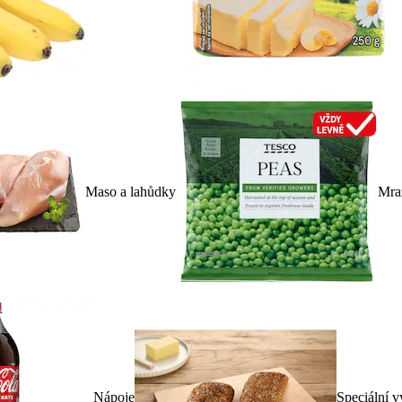
Maso a lahůdky
Mra
Nápoje
Speciální v