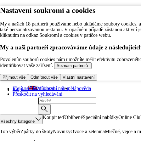
Nastavení soukromí a cookies
My a našich 18 partnerů používáme nebo ukládáme soubory cookies, ab
také personalizovanou reklamu. V opačném případě zůstanou aktivní j
kliknutím na odkaz Soukromí a cookies v patičce webu.
My a naši partneři zpracováváme údaje z následující
Povolením souborů cookies nám umožníte měřit efektivitu zobrazeného o
identifikovat vaše zařízení.
Seznam partnerů.
Přijmout vše
Odmítnout vše
Vlastní nastavení
Přejít na hlavní obsah
Můj první nákup
Nápověda
English
Přeskočit na vyhledávání
Koupit teď
Oblíbené
Speciální nabídky
Online Clu
Všechny kategorie
Top výběr
Zpátky do školy
Novinky
Ovoce a zelenina
Mléčné, vejce a m