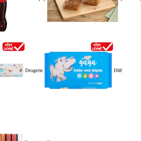
Drogerie
Dítě