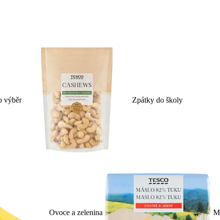
p výběr
Zpátky do školy
Ovoce a zelenina
Ml