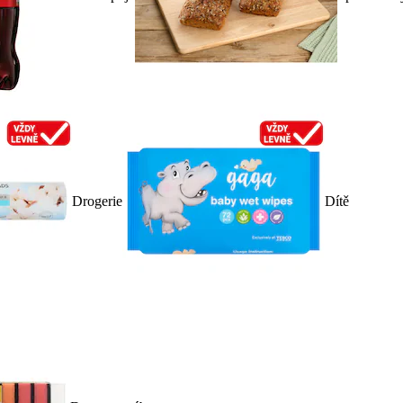
Drogerie
Dítě