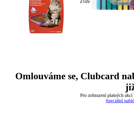
Zvíře
Omlouváme se, Clubcard nabíd
ji
Pro zobrazení platných akcí 
Speciální nabí