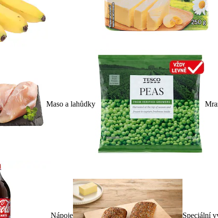
Maso a lahůdky
Mra
Nápoje
Speciální v