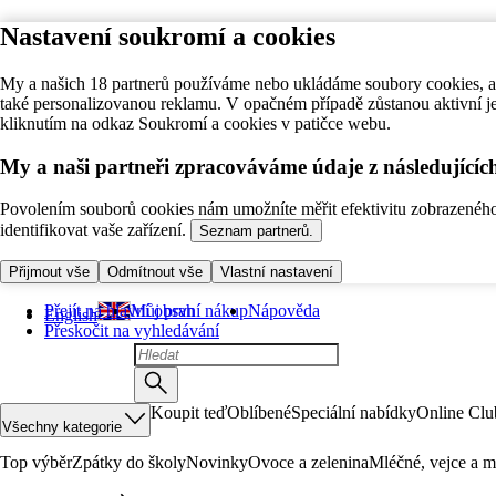
Nastavení soukromí a cookies
My a našich 18 partnerů používáme nebo ukládáme soubory cookies, ab
také personalizovanou reklamu. V opačném případě zůstanou aktivní j
kliknutím na odkaz Soukromí a cookies v patičce webu.
My a naši partneři zpracováváme údaje z následující
Povolením souborů cookies nám umožníte měřit efektivitu zobrazeného o
identifikovat vaše zařízení.
Seznam partnerů.
Přijmout vše
Odmítnout vše
Vlastní nastavení
Přejít na hlavní obsah
Můj první nákup
Nápověda
English
Přeskočit na vyhledávání
Koupit teď
Oblíbené
Speciální nabídky
Online Clu
Všechny kategorie
Top výběr
Zpátky do školy
Novinky
Ovoce a zelenina
Mléčné, vejce a m