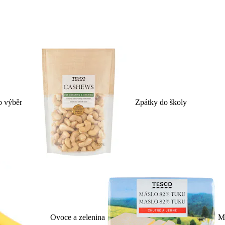
p výběr
Zpátky do školy
Ovoce a zelenina
Ml