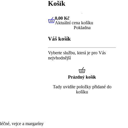
Košík
0,00 Kč
Aktuální cena košíku
0,00 Kč
Aktuální cena košíku
Pokladna
Váš košík
Vyberte službu, která je pro Vás
nejvhodnější
Prázdný košík
Tady uvidíte položky přidané do
košíku
éčné, vejce a margaríny