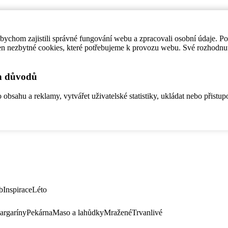
ychom zajistili správné fungování webu a zpracovali osobní údaje. P
en nezbytné cookies, které potřebujeme k provozu webu. Své rozhodnu
ch důvodů
bsahu a reklamy, vytvářet uživatelské statistiky, ukládat nebo přistup
b
Inspirace
Léto
argaríny
Pekárna
Maso a lahůdky
Mražené
Trvanlivé