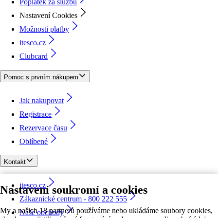
Poplatek za službu
Nastavení Cookies
Možnosti platby
itesco.cz
Clubcard
Pomoc s prvním nákupem
Jak nakupovat
Registrace
Rezervace času
Oblíbené
Kontakt
itesco.cz
Nastavení soukromí a cookies
Zákaznické centrum - 800 222 555
My a našich 18 partnerů používáme nebo ukládáme soubory cookies,
Naše obchody