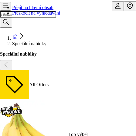
Přejít na hlavní obsah
Přeskočit na vyhledávání
Speciální nabídky
Speciální nabídky
All Offers
Top výběr