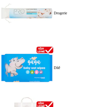
Drogerie
Dítě