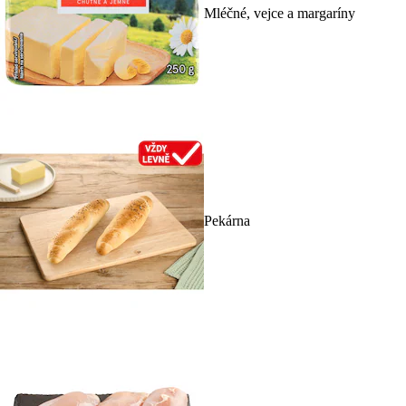
Mléčné, vejce a margaríny
Pekárna