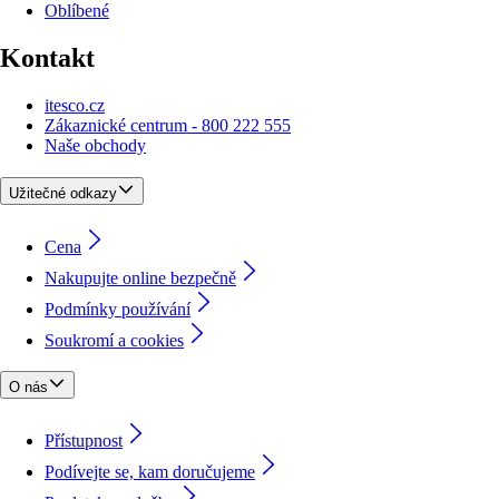
Oblíbené
Kontakt
itesco.cz
Zákaznické centrum - 800 222 555
Naše obchody
Užitečné odkazy
Cena
Nakupujte online bezpečně
Podmínky používání
Soukromí a cookies
O nás
Přístupnost
Podívejte se, kam doručujeme