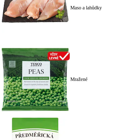
Maso a lahůdky
Mražené