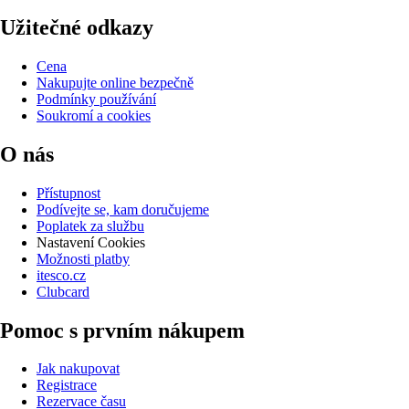
Užitečné odkazy
Cena
Nakupujte online bezpečně
Podmínky používání
Soukromí a cookies
O nás
Přístupnost
Podívejte se, kam doručujeme
Poplatek za službu
Nastavení Cookies
Možnosti platby
itesco.cz
Clubcard
Pomoc s prvním nákupem
Jak nakupovat
Registrace
Rezervace času