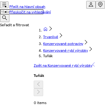
Přejít na hlavní obsah
Přeskočit na vyhledávání
Trvanlivé
Konzervované potraviny
Konzervované rybí výrobky
Tuňák
Zpět na Konzervované rybí výrobky
Tuňák
0 items