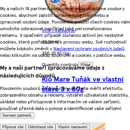
My a našich 18 partnerů používáme nebo ukládáme soubory
cookies, abychom zajistili správné fungování webu a
zpracovali osobní údaje. Povolením použití všech cookies nám
umožníte zobrazovat například také personalizovanou
Více z kategorie
reklamu. V opačném případě zůstanou aktivní jen nezbytné
cookies, které potřebujeme k provozu webu. Své rozhodnutí
39,90 Kč
můžete kdykoliv změnit v
Nastavení ochrany osobních údajů
356,25 Kč/kg
nebo kliknutím na odkaz Soukromí a cookies v patičce webu.
Quantity controls
Přidat
My a naši partneři zpracováváme údaje z
následujících důvodů
Rio Mare Tuňák ve vlastní
šťávě 3 x 80g
Povolením souborů cookies nám umožníte měřit efektivitu
zobrazeného obsahu a reklamy, vytvářet uživatelské statistiky,
ukládat nebo přistupovat k informacím ve vašem zařízení,
používat přesná data o poloze a identifikovat vaše zařízení.
Seznam partnerů.
Přijmout vše
Odmítnout vše
Vlastní nastavení