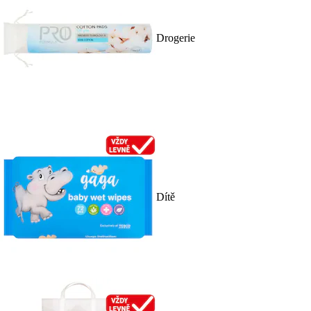
Drogerie
Dítě