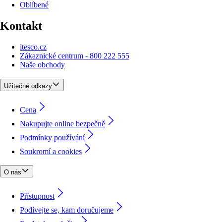
Oblíbené
Kontakt
itesco.cz
Zákaznické centrum - 800 222 555
Naše obchody
Užitečné odkazy
Cena
Nakupujte online bezpečně
Podmínky používání
Soukromí a cookies
O nás
Přístupnost
Podívejte se, kam doručujeme