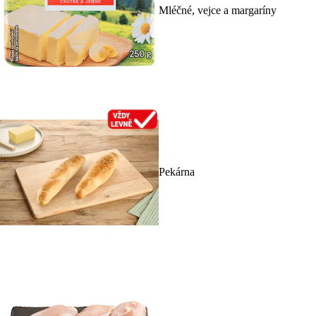
Mléčné, vejce a margaríny
Pekárna