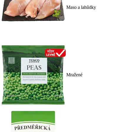
Maso a lahůdky
Mražené