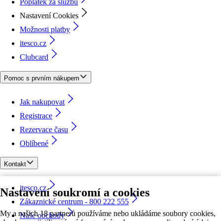
Poplatek za službu
Nastavení Cookies
Možnosti platby
itesco.cz
Clubcard
Pomoc s prvním nákupem
Jak nakupovat
Registrace
Rezervace času
Oblíbené
Kontakt
itesco.cz
Nastavení soukromí a cookies
Zákaznické centrum - 800 222 555
My a našich 18 partnerů používáme nebo ukládáme soubory cookies,
Naše obchody