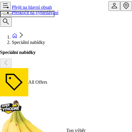
Přejít na hlavní obsah
Přeskočit na vyhledávání
Speciální nabídky
Speciální nabídky
All Offers
Top výběr