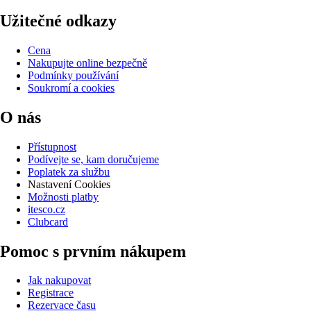
Užitečné odkazy
Cena
Nakupujte online bezpečně
Podmínky používání
Soukromí a cookies
O nás
Přístupnost
Podívejte se, kam doručujeme
Poplatek za službu
Nastavení Cookies
Možnosti platby
itesco.cz
Clubcard
Pomoc s prvním nákupem
Jak nakupovat
Registrace
Rezervace času