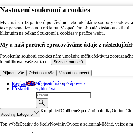
Nastavení soukromí a cookies
My a našich 18 partnerů používáme nebo ukládáme soubory cookies, ab
také personalizovanou reklamu. V opačném případě zůstanou aktivní j
kliknutím na odkaz Soukromí a cookies v patičce webu.
My a naši partneři zpracováváme údaje z následující
Povolením souborů cookies nám umožníte měřit efektivitu zobrazeného o
identifikovat vaše zařízení.
Seznam partnerů.
Přijmout vše
Odmítnout vše
Vlastní nastavení
Přejít na hlavní obsah
Můj první nákup
Nápověda
English
Přeskočit na vyhledávání
Koupit teď
Oblíbené
Speciální nabídky
Online Clu
Všechny kategorie
Top výběr
Zpátky do školy
Novinky
Ovoce a zelenina
Mléčné, vejce a m