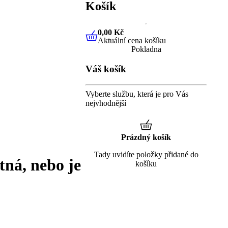
Košík
0,00 Kč
Aktuální cena košíku
0,00 Kč
Aktuální cena košíku
Pokladna
Váš košík
Vyberte službu, která je pro Vás
nejvhodnější
Prázdný košík
Tady uvidíte položky přidané do
tná, nebo je
košíku