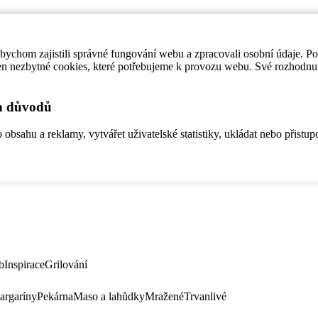
ychom zajistili správné fungování webu a zpracovali osobní údaje. P
en nezbytné cookies, které potřebujeme k provozu webu. Své rozhodnu
ch důvodů
bsahu a reklamy, vytvářet uživatelské statistiky, ukládat nebo přistup
b
Inspirace
Grilování
argaríny
Pekárna
Maso a lahůdky
Mražené
Trvanlivé