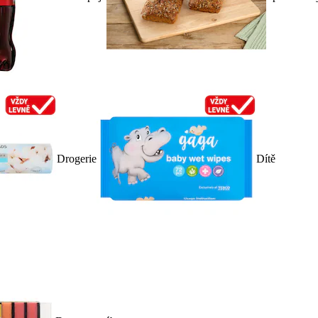
Drogerie
Dítě