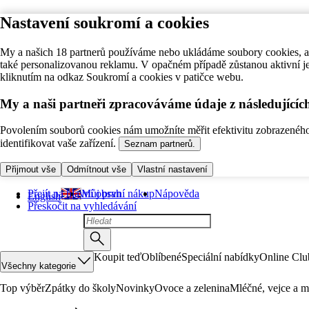
Nastavení soukromí a cookies
My a našich 18 partnerů používáme nebo ukládáme soubory cookies, ab
také personalizovanou reklamu. V opačném případě zůstanou aktivní j
kliknutím na odkaz Soukromí a cookies v patičce webu.
My a naši partneři zpracováváme údaje z následující
Povolením souborů cookies nám umožníte měřit efektivitu zobrazeného o
identifikovat vaše zařízení.
Seznam partnerů.
Přijmout vše
Odmítnout vše
Vlastní nastavení
Přejít na hlavní obsah
Můj první nákup
Nápověda
English
Přeskočit na vyhledávání
Koupit teď
Oblíbené
Speciální nabídky
Online Clu
Všechny kategorie
Top výběr
Zpátky do školy
Novinky
Ovoce a zelenina
Mléčné, vejce a m