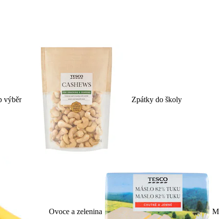
p výběr
Zpátky do školy
Ovoce a zelenina
Ml