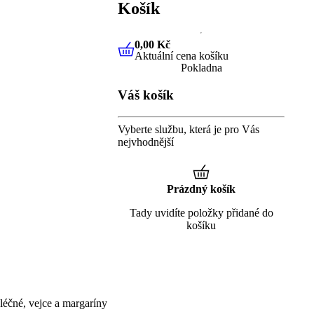
Košík
0,00 Kč
Aktuální cena košíku
0,00 Kč
Aktuální cena košíku
Pokladna
Váš košík
Vyberte službu, která je pro Vás
nejvhodnější
Prázdný košík
Tady uvidíte položky přidané do
košíku
éčné, vejce a margaríny