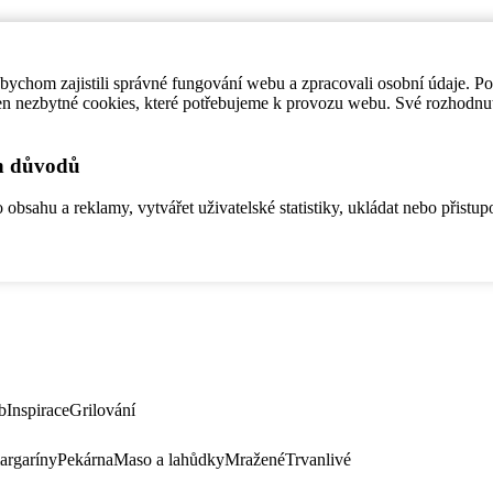
ychom zajistili správné fungování webu a zpracovali osobní údaje. P
en nezbytné cookies, které potřebujeme k provozu webu. Své rozhodnu
ch důvodů
bsahu a reklamy, vytvářet uživatelské statistiky, ukládat nebo přistup
b
Inspirace
Grilování
argaríny
Pekárna
Maso a lahůdky
Mražené
Trvanlivé