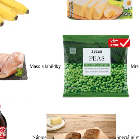
Maso a lahůdky
Mra
Nápoje
Speciální v