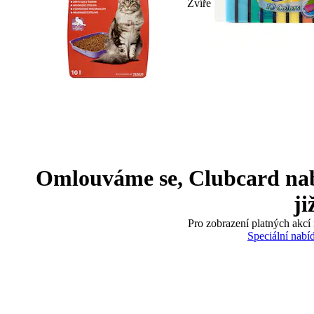
Zvíře
Omlouváme se, Clubcard nabíd
ji
Pro zobrazení platných akcí 
Speciální nabí