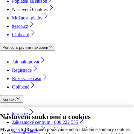
Poplatek za službu
Nastavení Cookies
Možnosti platby
itesco.cz
Clubcard
Pomoc s prvním nákupem
Jak nakupovat
Registrace
Rezervace času
Oblíbené
Kontakt
itesco.cz
Nastavení soukromí a cookies
Zákaznické centrum - 800 222 555
My a našich 18 partnerů používáme nebo ukládáme soubory cookies,
Naše obchody