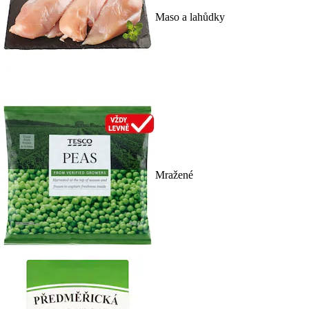
Maso a lahůdky
Mražené