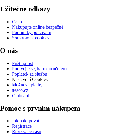
Užitečné odkazy
Cena
Nakupujte online bezpečně
Podmínky používání
Soukromí a cookies
O nás
Přístupnost
Podívejte se, kam doručujeme
Poplatek za službu
Nastavení Cookies
Možnosti platby
itesco.cz
Clubcard
Pomoc s prvním nákupem
Jak nakupovat
Registrace
Rezervace času