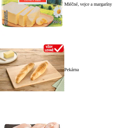
Mléčné, vejce a margaríny
Pekárna