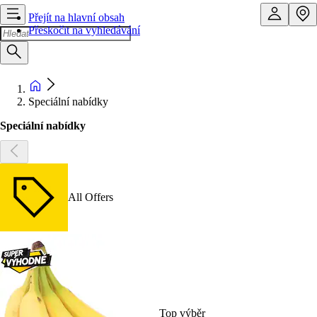
Přejít na hlavní obsah
Přeskočit na vyhledávání
Speciální nabídky
Speciální nabídky
All Offers
Top výběr