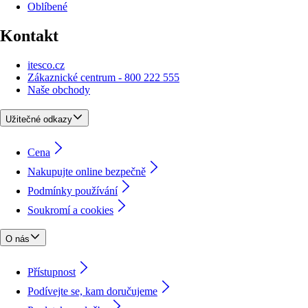
Oblíbené
Kontakt
itesco.cz
Zákaznické centrum - 800 222 555
Naše obchody
Užitečné odkazy
Cena
Nakupujte online bezpečně
Podmínky používání
Soukromí a cookies
O nás
Přístupnost
Podívejte se, kam doručujeme