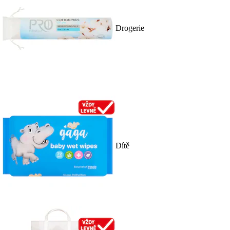
Drogerie
Dítě