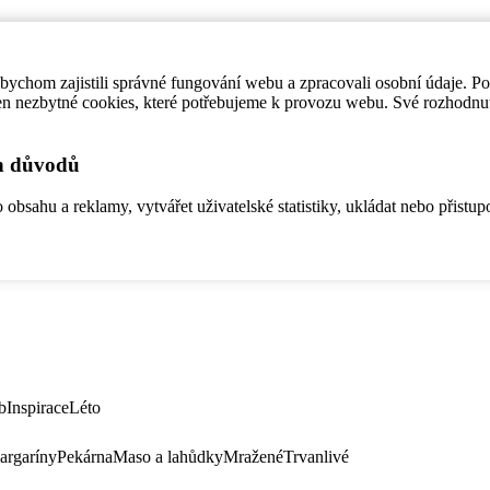
ychom zajistili správné fungování webu a zpracovali osobní údaje. P
en nezbytné cookies, které potřebujeme k provozu webu. Své rozhodnu
ch důvodů
bsahu a reklamy, vytvářet uživatelské statistiky, ukládat nebo přistup
b
Inspirace
Léto
argaríny
Pekárna
Maso a lahůdky
Mražené
Trvanlivé