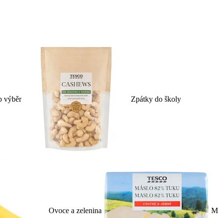
p výběr
Zpátky do školy
Ovoce a zelenina
Ml