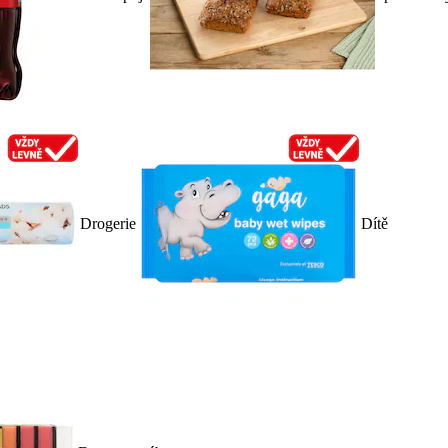
Drogerie
Dítě