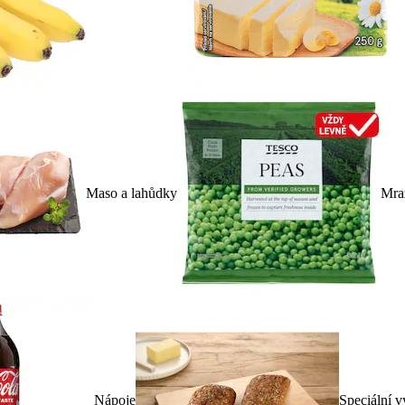
Maso a lahůdky
Mra
Nápoje
Speciální v