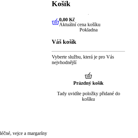
Košík
0,00 Kč
Aktuální cena košíku
0,00 Kč
Aktuální cena košíku
Pokladna
Váš košík
Vyberte službu, která je pro Vás
nejvhodnější
Prázdný košík
Tady uvidíte položky přidané do
košíku
éčné, vejce a margaríny