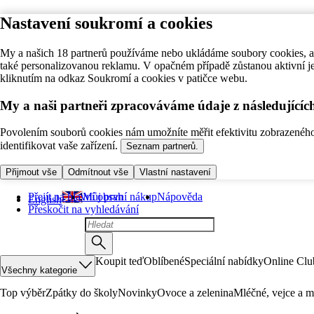
Nastavení soukromí a cookies
My a našich 18 partnerů používáme nebo ukládáme soubory cookies, ab
také personalizovanou reklamu. V opačném případě zůstanou aktivní j
kliknutím na odkaz Soukromí a cookies v patičce webu.
My a naši partneři zpracováváme údaje z následující
Povolením souborů cookies nám umožníte měřit efektivitu zobrazeného o
identifikovat vaše zařízení.
Seznam partnerů.
Přijmout vše
Odmítnout vše
Vlastní nastavení
Přejít na hlavní obsah
Můj první nákup
Nápověda
English
Přeskočit na vyhledávání
Koupit teď
Oblíbené
Speciální nabídky
Online Clu
Všechny kategorie
Top výběr
Zpátky do školy
Novinky
Ovoce a zelenina
Mléčné, vejce a m