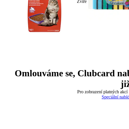
Zvíře
Omlouváme se, Clubcard nabíd
ji
Pro zobrazení platných akcí 
Speciální nabí