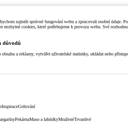
ychom zajistili správné fungování webu a zpracovali osobní údaje. P
en nezbytné cookies, které potřebujeme k provozu webu. Své rozhodnu
ch důvodů
bsahu a reklamy, vytvářet uživatelské statistiky, ukládat nebo přistup
b
Inspirace
Grilování
argaríny
Pekárna
Maso a lahůdky
Mražené
Trvanlivé