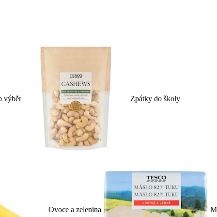
p výběr
Zpátky do školy
Ovoce a zelenina
Ml