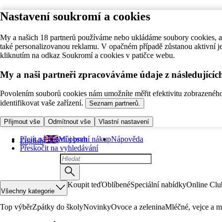
Nastavení soukromí a cookies
My a našich 18 partnerů používáme nebo ukládáme soubory cookies, ab
také personalizovanou reklamu. V opačném případě zůstanou aktivní j
kliknutím na odkaz Soukromí a cookies v patičce webu.
My a naši partneři zpracováváme údaje z následující
Povolením souborů cookies nám umožníte měřit efektivitu zobrazeného o
identifikovat vaše zařízení.
Seznam partnerů.
Přijmout vše
Odmítnout vše
Vlastní nastavení
Přejít na hlavní obsah
Můj první nákup
Nápověda
English
Přeskočit na vyhledávání
Koupit teď
Oblíbené
Speciální nabídky
Online Clu
Všechny kategorie
Top výběr
Zpátky do školy
Novinky
Ovoce a zelenina
Mléčné, vejce a m