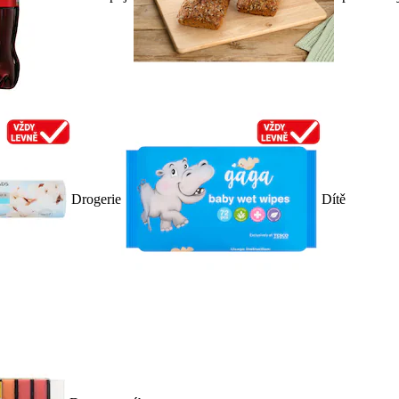
Drogerie
Dítě