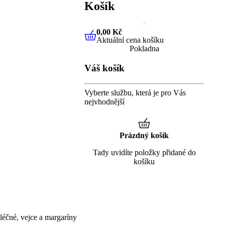
Košík
0,00 Kč
Aktuální cena košíku
0,00 Kč
Aktuální cena košíku
Pokladna
Váš košík
Vyberte službu, která je pro Vás
nejvhodnější
Prázdný košík
Tady uvidíte položky přidané do
košíku
éčné, vejce a margaríny