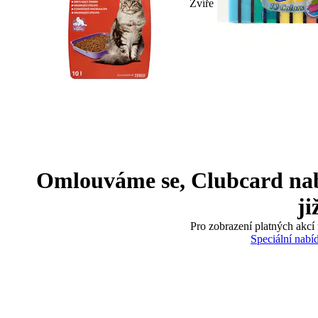
Zvíře
Omlouváme se, Clubcard nabíd
ji
Pro zobrazení platných akcí 
Speciální nabí