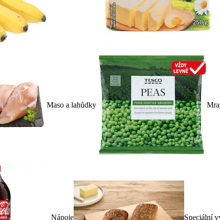
Maso a lahůdky
Mra
Nápoje
Speciální v