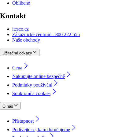
Oblíbené
Kontakt
itesco.cz
Zákaznické centrum - 800 222 555
Naše obchody
Užitečné odkazy
Cena
Nakupujte online bezpečně
Podmínky používání
Soukromí a cookies
O nás
Přístupnost
Podívejte se, kam doručujeme