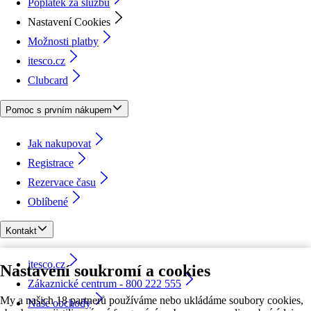
Poplatek za službu
Nastavení Cookies
Možnosti platby
itesco.cz
Clubcard
Pomoc s prvním nákupem
Jak nakupovat
Registrace
Rezervace času
Oblíbené
Kontakt
itesco.cz
Nastavení soukromí a cookies
Zákaznické centrum - 800 222 555
My a našich 18 partnerů používáme nebo ukládáme soubory cookies,
Naše obchody