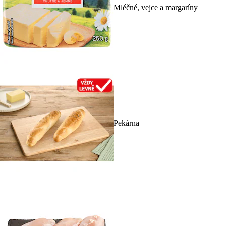
Mléčné, vejce a margaríny
Pekárna