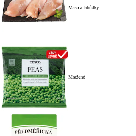
Maso a lahůdky
Mražené