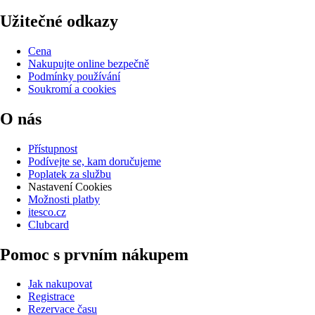
Užitečné odkazy
Cena
Nakupujte online bezpečně
Podmínky používání
Soukromí a cookies
O nás
Přístupnost
Podívejte se, kam doručujeme
Poplatek za službu
Nastavení Cookies
Možnosti platby
itesco.cz
Clubcard
Pomoc s prvním nákupem
Jak nakupovat
Registrace
Rezervace času