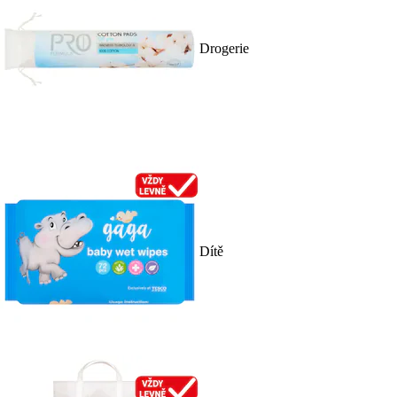
Drogerie
Dítě