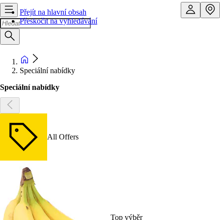
Přejít na hlavní obsah
Přeskočit na vyhledávání
Speciální nabídky
Speciální nabídky
All Offers
Top výběr