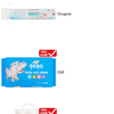
Drogerie
Dítě