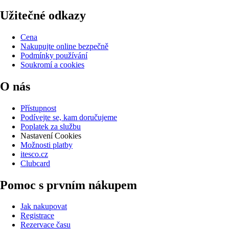
Užitečné odkazy
Cena
Nakupujte online bezpečně
Podmínky používání
Soukromí a cookies
O nás
Přístupnost
Podívejte se, kam doručujeme
Poplatek za službu
Nastavení Cookies
Možnosti platby
itesco.cz
Clubcard
Pomoc s prvním nákupem
Jak nakupovat
Registrace
Rezervace času