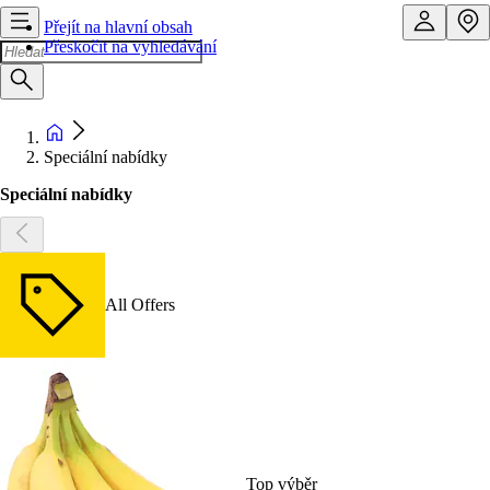
Přejít na hlavní obsah
Přeskočit na vyhledávání
Speciální nabídky
Speciální nabídky
All Offers
Top výběr