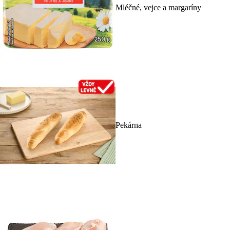
Mléčné, vejce a margaríny
Pekárna