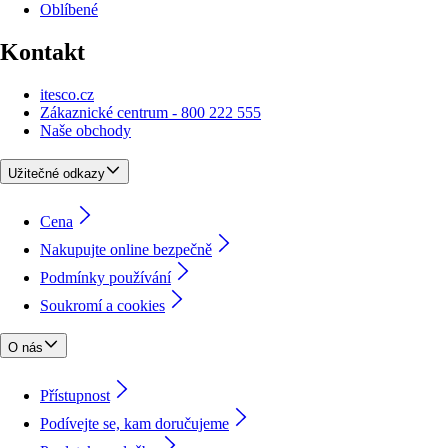
Oblíbené
Kontakt
itesco.cz
Zákaznické centrum - 800 222 555
Naše obchody
Užitečné odkazy
Cena
Nakupujte online bezpečně
Podmínky používání
Soukromí a cookies
O nás
Přístupnost
Podívejte se, kam doručujeme