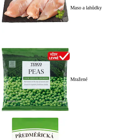
Maso a lahůdky
Mražené