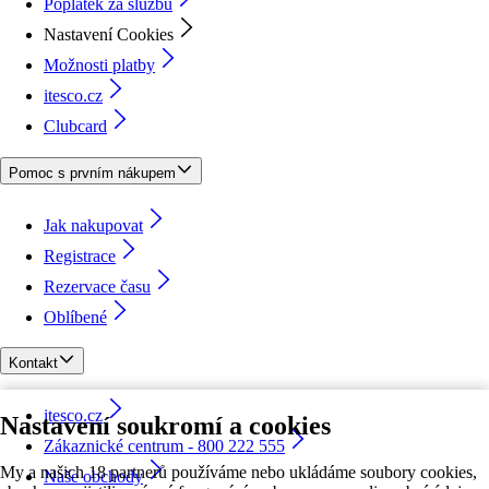
Poplatek za službu
Nastavení Cookies
Možnosti platby
itesco.cz
Clubcard
Pomoc s prvním nákupem
Jak nakupovat
Registrace
Rezervace času
Oblíbené
Kontakt
itesco.cz
Nastavení soukromí a cookies
Zákaznické centrum - 800 222 555
My a našich 18 partnerů používáme nebo ukládáme soubory cookies,
Naše obchody