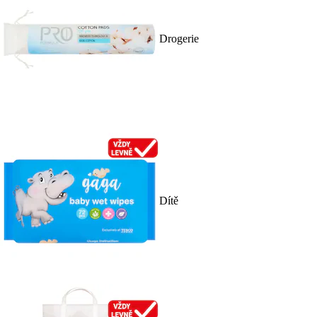
Drogerie
Dítě