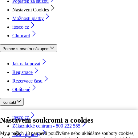
Poplatek za službu
Nastavení Cookies
Možnosti platby
itesco.cz
Clubcard
Pomoc s prvním nákupem
Jak nakupovat
Registrace
Rezervace času
Oblíbené
Kontakt
itesco.cz
Nastavení soukromí a cookies
Zákaznické centrum - 800 222 555
My a našich 18 partnerů používáme nebo ukládáme soubory cookies,
Naše obchody