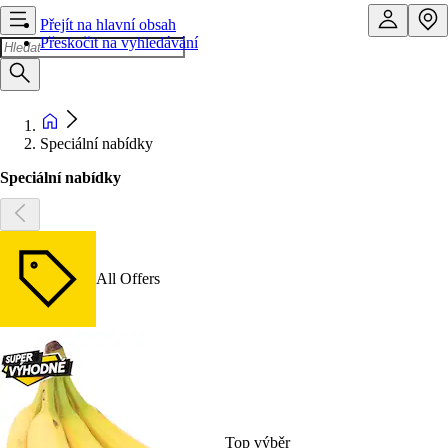
Přejít na hlavní obsah
Přeskočit na vyhledávání
Speciální nabídky
Speciální nabídky
All Offers
Top výběr