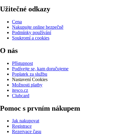
Užitečné odkazy
Cena
Nakupujte online bezpečně
Podmínky používání
Soukromí a cookies
O nás
Přístupnost
Podívejte se, kam doručujeme
Poplatek za službu
Nastavení Cookies
Možnosti platby
itesco.cz
Clubcard
Pomoc s prvním nákupem
Jak nakupovat
Registrace
Rezervace času