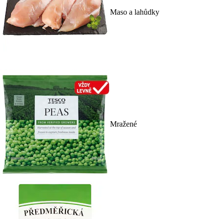
Maso a lahůdky
Mražené