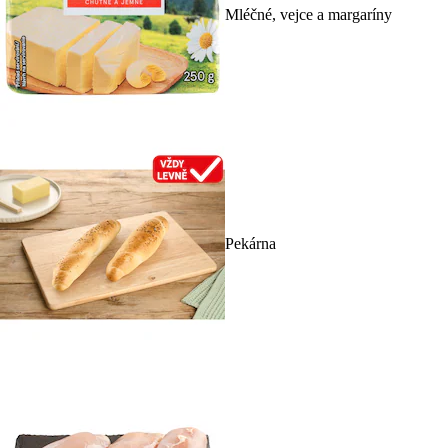
Mléčné, vejce a margaríny
Pekárna