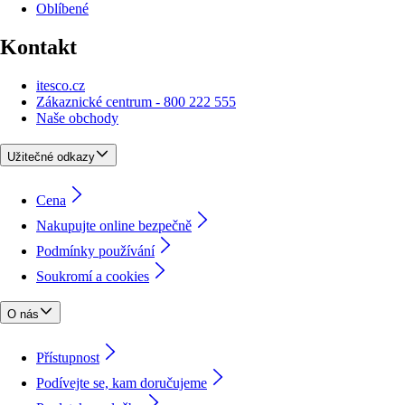
Oblíbené
Kontakt
itesco.cz
Zákaznické centrum - 800 222 555
Naše obchody
Užitečné odkazy
Cena
Nakupujte online bezpečně
Podmínky používání
Soukromí a cookies
O nás
Přístupnost
Podívejte se, kam doručujeme